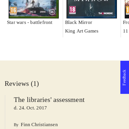
Star wars - battlefront
Black Mirror
Fr
King Art Games
11
Feedback
Reviews (1)
The libraries' assessment
d. 24. Oct. 2017
Finn Christiansen
By