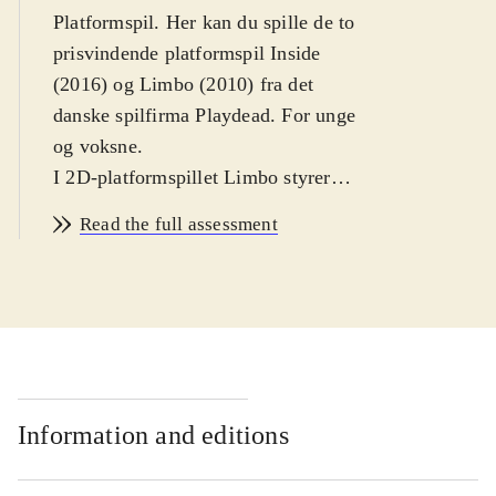
Platformspil. Her kan du spille de to
prisvindende platformspil Inside
(2016) og Limbo (2010) fra det
danske spilfirma Playdead. For unge
og voksne
.
I 2D-platformspillet Limbo styrer
man en unavngivet dreng, der søger
Read the full assessment
efter sin søster i en fantasiverden,
fyldt med dødsens farlige fælder.
Man møder fx kæmpeedderkopper
der spider en, hvis man kommer for
tæt og bjørnefælder, der kan klippe
en over. Inside er et lignende 2,5D-
platformspil, hvor man igen er en
Information and editions
unavngivet dreng, der er på flugt fra
nogle uhyggelige mænd i jakkesæt.