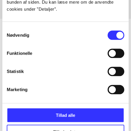
bunden af siden. Du kan læse mere om de anvendte
cookies under ”Detaljer”.
Samtykkevalg
Nødvendig
Articles
Funktionelle
All registered articles grouped by issue
Statistik
...
Marketing
...
...
Tillad alle
...