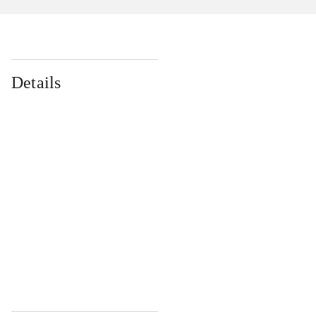
Details
...
...
...
...
...
...
...
...
...
...
...
...