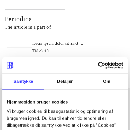
Periodica
The article is a part of
lorem ipsum dolor sit amet ...
Tidsskrift
The articles in
are frequently about
Samtykke
Detaljer
Om
Hjemmesiden bruger cookies
Articles with same topics
Vi bruger cookies til besøgsstatistik og optimering af
brugervenlighed. Du kan til enhver tid ændre eller
In
tilbagetrække dit samtykke ved at klikke på ”Cookies” i