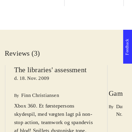
Feedback
Reviews (3)
The libraries' assessment
d. 18. Nov. 2009
Game re
Finn Christiansen
By
Xbox 360. Et førstepersons
Daniel 
By
skydespil, med vægten lagt på non-
Nr. 104
stop action, teamwork og spandevis
af blod! Spillets dystopiske tone,