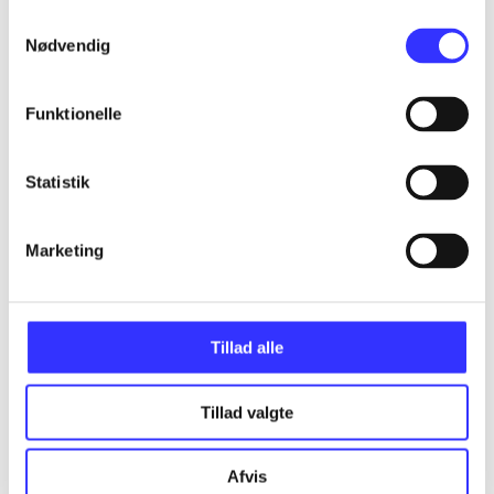
Samtykkevalg
Nødvendig
Articles
All registered articles grouped by issue
Funktionelle
...
Statistik
...
Marketing
...
Tillad alle
...
Tillad valgte
...
Afvis