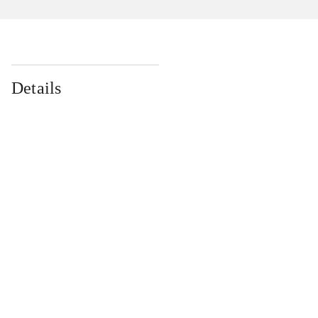
Details
...
...
...
...
...
...
...
...
...
...
...
...