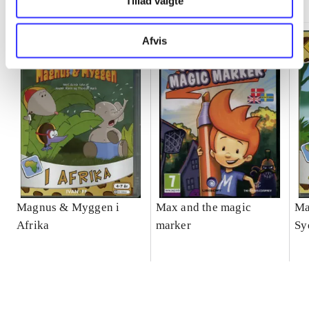
Tillad valgte
Afvis
Magnus & Myggen i
Max and the magic
Ma
Afrika
marker
Sy