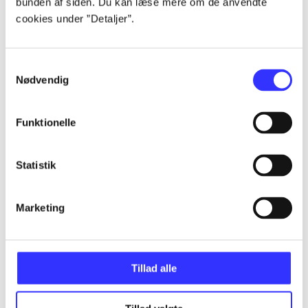
bunden af siden. Du kan læse mere om de anvendte
...
cookies under ”Detaljer”.
...
Samtykkevalg
Nødvendig
...
Funktionelle
...
Statistik
...
Marketing
Tillad alle
More like this