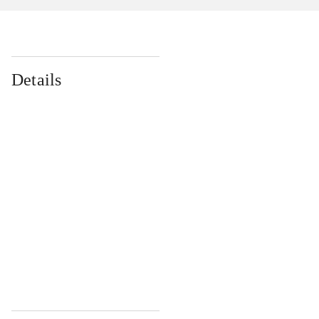
Details
...
...
...
...
...
...
...
...
...
...
...
...