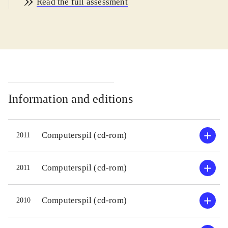
Read the full assessment
så der er varieret underholdning for
målgruppens 4-7 årige. PEGI er
korrekt 3+ og sproget er naturligvis
dansk
.
Velkomstskærmen er en anelse
uoverskuelig, idet alle Magnus og
Myggen-spil er vist med mulighed
Information and editions
for download. Har man flere spil er
det dog smart at alle kan startes fra
Computerspil (cd-rom)
2011
samme billede. Magnus & Myggen i
Australien byder på et leksikon hvor
der kort fortælles om 10 kendte dyr,
Computerspil (cd-rom)
2011
samt en lille billedbog om en
dramatisk flyvetur til Uluru. I
Computerspil (cd-rom)
2010
spillene skal man skyde med
boomerang efter vandballonbærende