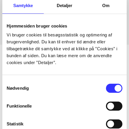
Samtykke
Detaljer
Om
Articles with same topics
In
Hjemmesiden bruger cookies
Vi bruger cookies til besøgsstatistik og optimering af
brugervenlighed. Du kan til enhver tid ændre eller
tilbagetrække dit samtykke ved at klikke på ”Cookies” i
bunden af siden. Du kan læse mere om de anvendte
cookies under ”Detaljer”.
Articles
All registered articles grouped by issue
Samtykkevalg
Nødvendig
...
Funktionelle
...
Statistik