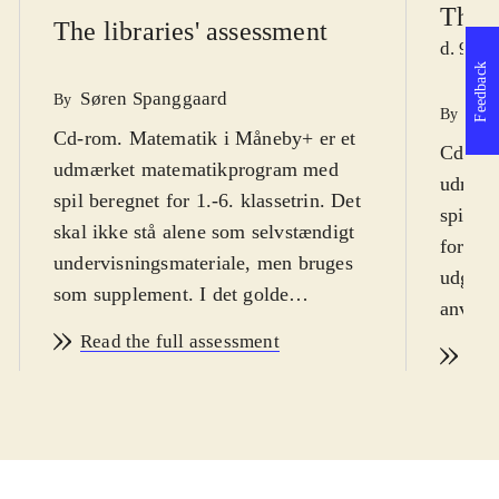
The l
The libraries' assessment
d. 9. J
Feedback
Søren Spanggaard
By
Sør
By
Cd-rom. Matematik i Måneby+ er et
Cd-rom
udmærket matematikprogram med
udmærk
spil beregnet for 1.-6. klassetrin. Det
spil be
skal ikke stå alene som selvstændigt
formåle
undervisningsmateriale, men bruges
udgiver
som supplement. I det golde
anvend
månelandskab som er spillets ramme,
færdig
Read the full assessment
skal der skabes en måneby. Spilleren
Rea
indgang
er konstruktøren, der skal beregne
som eks
byggesten, bygge broer, skabe
elever
blomsterbede, belysning m.m. Laver
stå al
spilleren fejl i beregningerne, bliver
underv