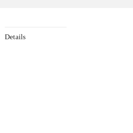
Details
...
...
...
...
...
...
...
...
...
...
...
...