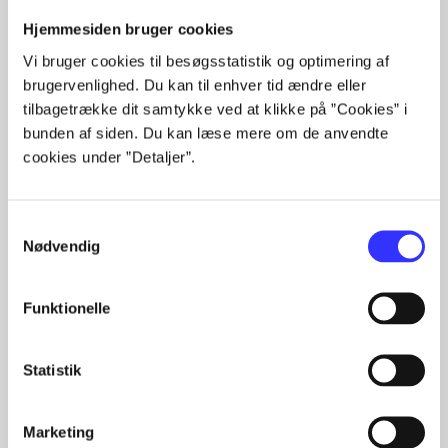
The articles in
are frequently about
Hjemmesiden bruger cookies
Vi bruger cookies til besøgsstatistik og optimering af
brugervenlighed. Du kan til enhver tid ændre eller
tilbagetrække dit samtykke ved at klikke på ”Cookies” i
bunden af siden. Du kan læse mere om de anvendte
Articles with same topics
cookies under ”Detaljer”.
In
Samtykkevalg
Nødvendig
Funktionelle
Statistik
Articles
All registered articles grouped by issue
Marketing