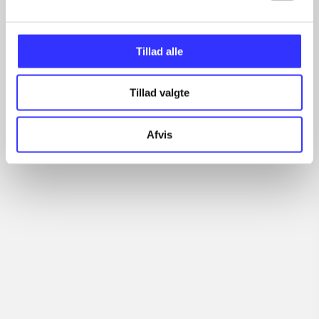
...
...
...
Tillad alle
...
...
Tillad valgte
Afvis
More like this