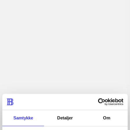
Description
Shooter. Actionspil. Slut dig til modstandskampen. Vær
med i menneskehedens episke kamp mod de invaderende
kimærer fra Europa ruiner til det besatte USA. Kæmp for
overlevelse i den komplette Resistance-serie.
Periodica
The article is a part of
lorem ipsum dolor sit amet ...
Samtykke
Detaljer
Om
Tidsskrift