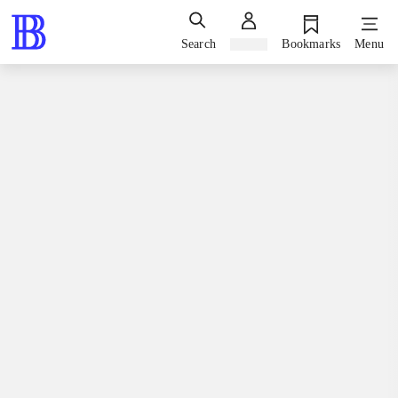
Search
Sign in
Bookmarks
Menu
Games / computergames
Playstation 3, 2012
Resistance - the trilogy