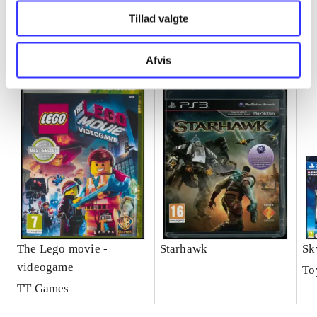
Tillad valgte
More like this
Afvis
The Lego movie -
Starhawk
Sk
videogame
To
TT Games