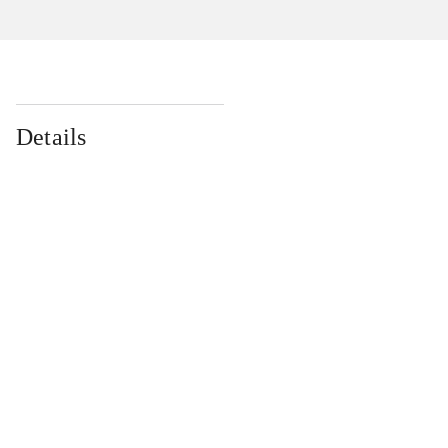
Details
...
...
...
...
...
...
...
...
...
...
...
...