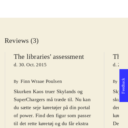
Reviews (3)
The libraries' assessment
The l
d. 30. Oct. 2015
d. 28. 
Feedback
Finn Wraae Poulsen
Pet
By
By
Skurken Kaos truer Skylands og
Skylan
SuperChargers må træde til. Nu kan
skud p
du sætte seje køretøjer på din portal
der kæ
of power. Find den figur som passer
køres r
til det rette køretøj og du får ekstra
Den evi