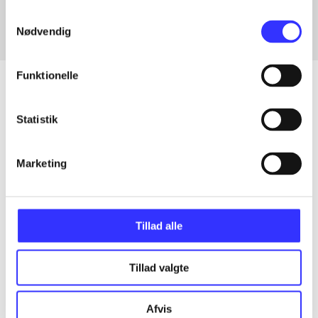
Samtykkevalg
Nødvendig
Funktionelle
Statistik
Articles
All registered articles grouped by issue
Marketing
...
Tillad alle
...
Tillad valgte
...
Afvis