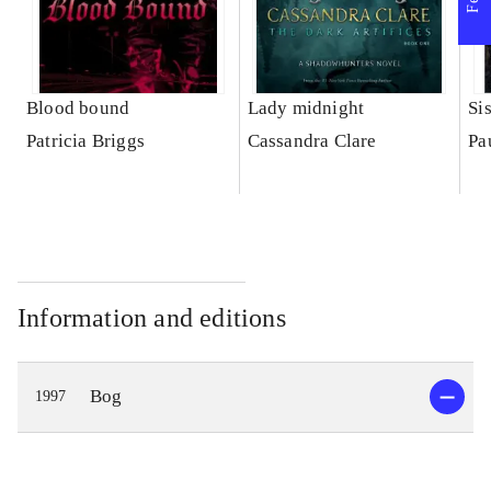
Blood bound
Lady midnight
Si
Patricia Briggs
Cassandra Clare
Pa
Information and editions
Bog
1997