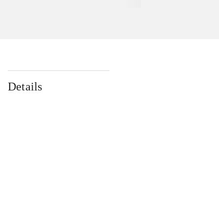
Details
...
...
...
...
...
...
...
...
...
...
...
...