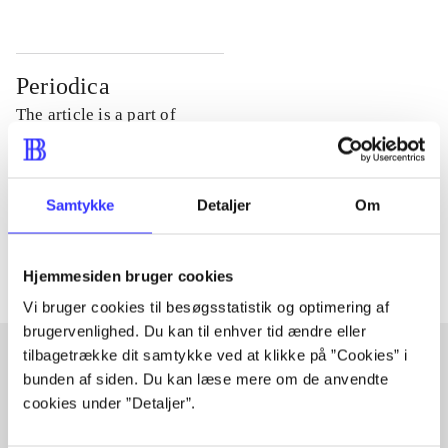
Periodica
The article is a part of
lorem ipsum dolor sit amet ...
Tidsskrift
Samtykke
Detaljer
Om
The articles in
are frequently about
Hjemmesiden bruger cookies
Vi bruger cookies til besøgsstatistik og optimering af
brugervenlighed. Du kan til enhver tid ændre eller
tilbagetrække dit samtykke ved at klikke på ”Cookies” i
bunden af siden. Du kan læse mere om de anvendte
Articles with same topics
cookies under ”Detaljer”.
In