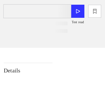
loading
Test read
Details
...
...
...
...
...
...