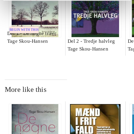
BEGIN WITH THIS
Del 1 -
De nøgne træer
Tage Skou-Hansen
Del 2 -
Tredje halvleg
De
Tage Skou-Hansen
Ta
More like this