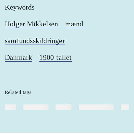
Keywords
Holger Mikkelsen
mænd
samfundsskildringer
Danmark
1900-tallet
Related tags
heste
børnebøger
ridning
hestesygdomme
vokal