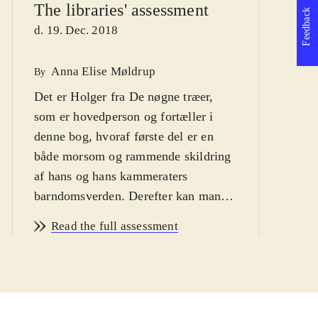
The libraries' assessment
Feedback
d. 19. Dec. 2018
Anna Elise Møldrup
Po
By
Det er Holger fra De nøgne træer,
By
som er hovedperson og fortæller i
denne bog, hvoraf første del er en
både morsom og rammende skildring
af hans og hans kammeraters
barndomsverden. Derefter kan man
repetere De nøgne træer, for så går
Read the full assessment
beretningen videre om den unge
studerende, der står splittet mellem
den overbeviste kommunist, Leo,
hans fælle fra modstandskampen, og
sit intellektuelle miljø. I sidste afsnit