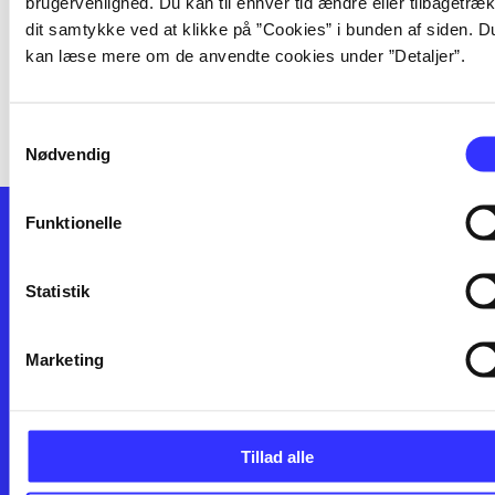
brugervenlighed. Du kan til enhver tid ændre eller tilbagetræ
dit samtykke ved at klikke på ”Cookies” i bunden af siden. D
Series consists of [! unknown label: label-
kan læse mere om de anvendte cookies under ”Detaljer”.
undefined in context: facets] parts
Samtykkevalg
Nødvendig
Funktionelle
Statistik
Marketing
Contact us
Branches
About bibliotek.dk
Books
Help and guides
Articles
Contact us
Film
Tillad alle
Privacy
Music