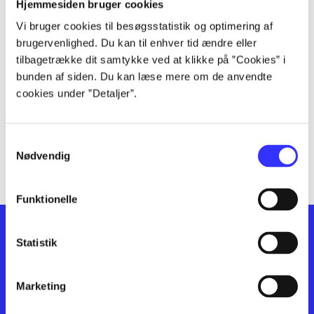
lorem ipsum dolor sit amet ...
Hjemmesiden bruger cookies
lorem ipsum dolor sit amet ...
Vi bruger cookies til besøgsstatistik og optimering af
lorem ipsum dolor sit amet ...
brugervenlighed. Du kan til enhver tid ændre eller
lorem ipsum dolor sit amet ...
tilbagetrække dit samtykke ved at klikke på ”Cookies” i
bunden af siden. Du kan læse mere om de anvendte
lorem ipsum dolor sit amet ...
cookies under ”Detaljer”.
lorem ipsum dolor sit amet ...
lorem ipsum dolor sit amet ...
lorem ipsum dolor sit amet ...
Samtykkevalg
lorem ipsum dolor sit amet ...
Nødvendig
Funktionelle
Statistik
Marketing