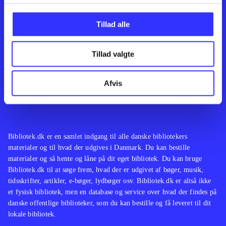
Kontakt os
Afdelinger
Om Bibliotek.dk
Bøger
Tillad alle
Hjælp og vejledning
Artikler
Kontakt os
Film
Privatlivspolitik
Musik
Tillad valgte
Leverandører
Spil
Feedback
English
Noder
Afvis
Tilgængelighedserklæring
Bibliotek.dk er en samlet indgang til alle danske bibliotekers
materialer og til hvad der udgives i Danmark. Du kan bestille
materialer og så hente og låne på dit eget bibliotek. Du kan bruge
Bibliotek.dk til at søge frem, hvad der er udgivet af bøger, musik,
tidsskrifter, artikler, e-bøger, lydbøger osv. Bibliotek.dk er altså ikke
et fysisk bibliotek, men en database og service over hvad der findes på
danske offentlige biblioteker, som du kan bestille og få leveret til dit
lokale bibliotek.