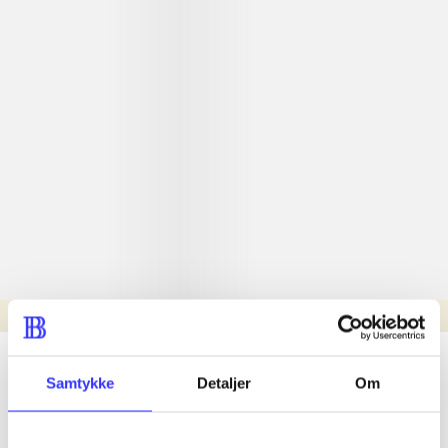
Læsetid: min.
lorem ipsum dolor sit amet ...
Samtykke
Detaljer
Om
Nyhed
lorem ipsum dolor sit amet ...