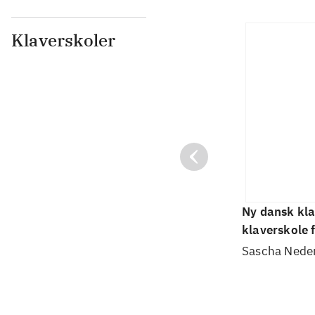
Klaverskoler
Ny dansk kla
klaverskole 
nybegyndere
Sascha Nede