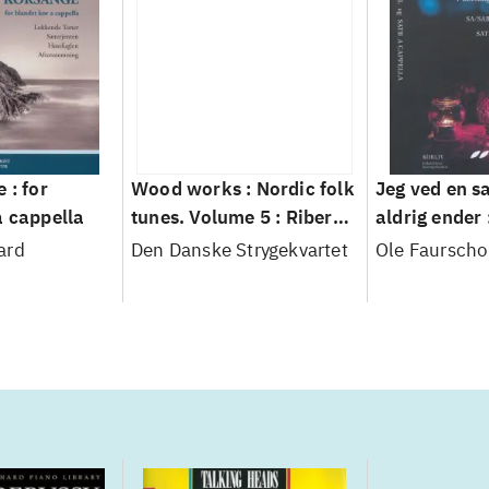
 : for
Wood works : Nordic folk
Jeg ved en s
a cappella
tunes. Volume 5 : Ribers
aldrig ender 
no. 8 : Sterrands rand
til Allehelge
ard
Den Danske Strygekvartet
Ole Faursch
klaver/orgel
cappella