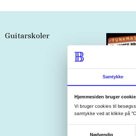
Guitarskoler
Samtykke
Hjemmesiden bruger cookie
Vi bruger cookies til besøgsst
samtykke ved at klikke på ”C
The funkmast
great James
Samtykkevalg
rhythm secti
Allan Slutsky
Nødvendig