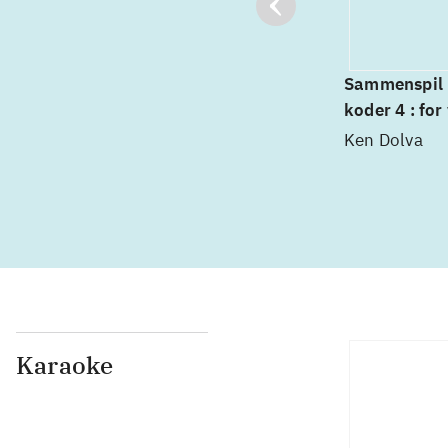
Sammenspil
koder 4 : for
mellemtrin - 
Ken Dolva
instruktions
Karaoke