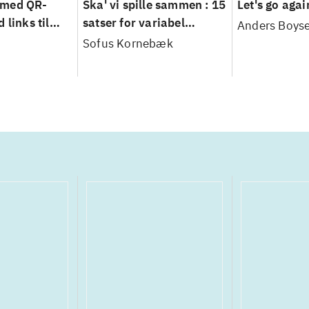
 med QR-
Ska' vi spille sammen : 15
Let's go agai
 links til
satser for variabel
Anders Boys
film
besætning - arrangeret
Sofus Kornebæk
for begyndere og øvede i
alle aldre