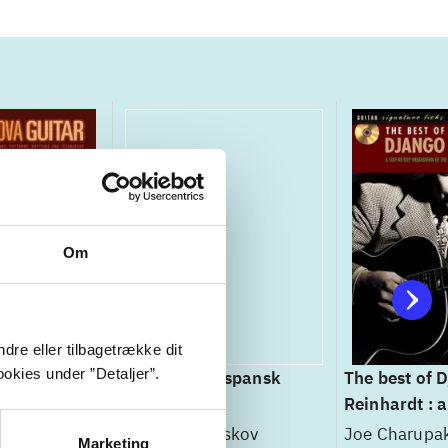
Om
dre eller tilbagetrække dit
okies under ”Detaljer”.
uitar :
Lær at spille spansk
The best of 
ord
guitar
Reinhardt : a
, patterns,
step breakdo
Christian Uhrskov
Joe Charupa
Marketing