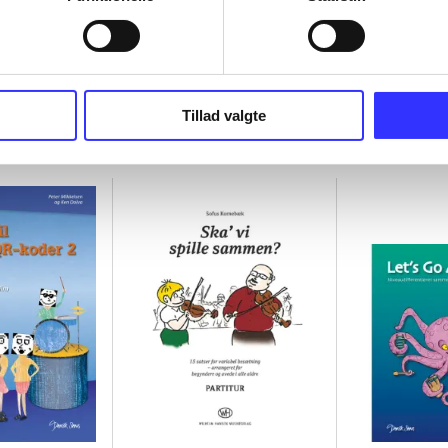
way
rhythms and
Tillad valgte