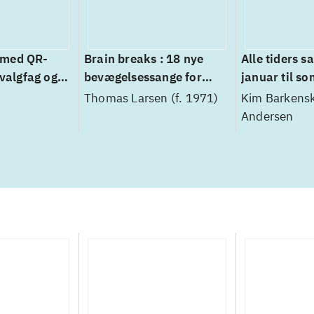
 med QR-
Brain breaks : 18 nye
Alle tiders sa
 valgfag og
bevægelsessange for
januar til s
med links til
indskolingen
Thomas Larsen (f. 1971)
Kim Barkensk
videoer
Andersen