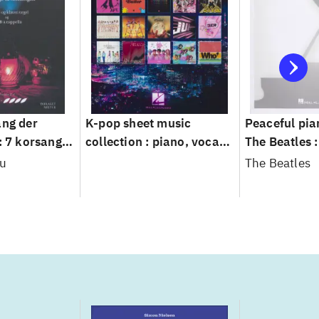
ang der
K-pop sheet music
Peaceful pia
: 7 korsange
collection : piano, vocal,
The Beatles :
n : SA/SAB og
guitar
of 30 pieces
ou
The Beatles
 og SATB a