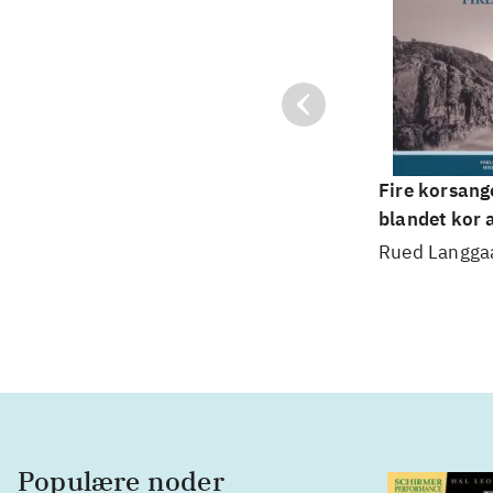
Fire korsange
blandet kor 
Rued Langga
Populære noder