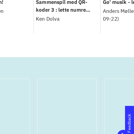
n!
Sammenspil med QR-
Go' musik - le
koder 3 : lette numre
en
Anders Møller
(3.-6. klasse) - med links
Ken Dolva
09-22)
til instruktionsfilm
Feedback