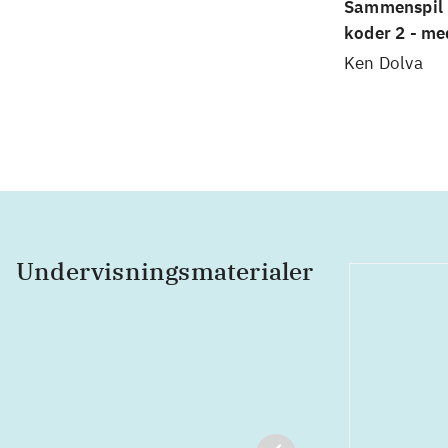
Sammenspil
koder 2 - med
instruktions
Ken Dolva
Undervisningsmaterialer