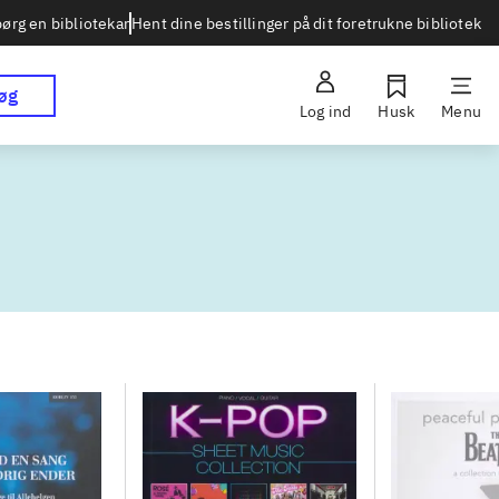
Hent dine bestillinger på dit foretrukne bibliotek
ørg en bibliotekar
øg
Log ind
Husk
Menu