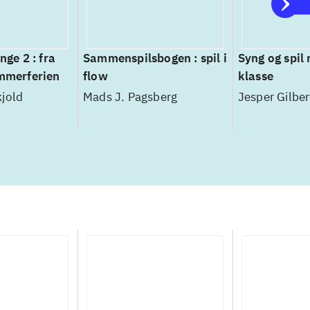
nge 2 : fra
Sammenspilsbogen : spil i
Syng og spil 
ommerferien
flow
klasse
jold
Mads J. Pagsberg
Jesper Gilbe