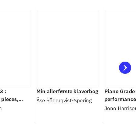
3 :
Min allerførste klaverbog
Piano Grade 
 pieces,
performance 
Åse Söderqvist-Spering
rcises,
technical exe
n
Jono Harriso
sts and in-
supporting te
ce for
depth guidan
examinations
Rockschool 