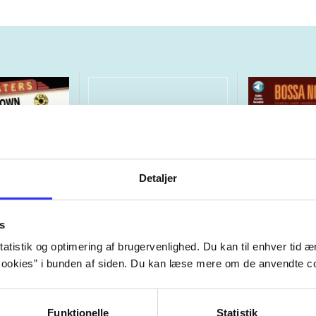
Detaljer
s
atistik og optimering af brugervenlighed. Du kan til enhver tid æn
ookies” i bunden af siden. Du kan læse mere om de anvendte co
ers : the
Passport to play guitar -
Bossa nova g
 Brown
volume 1 : learn the
essential ch
ons 1960-
guitar in a creative new
progressions
Jens Franke
Carlos Arana
Funktionelle
Statistik