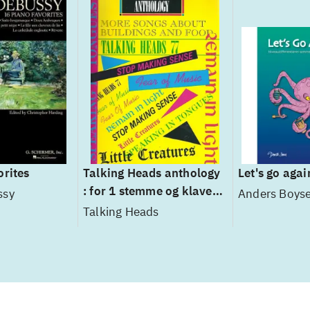
orites
Talking Heads anthology
Let's go agai
: for 1 stemme og klaver
ssy
Anders Boys
med becifring (med
Talking Heads
guitargreb)