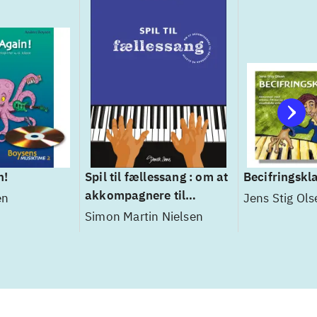
n!
Spil til fællessang : om at
Becifringskla
akkompagnere til
en
Jens Stig Ols
fællessang på klaver
Simon Martin Nielsen