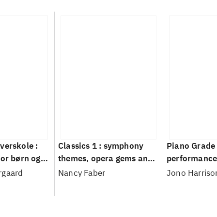
verskole :
Classics 1 : symphony
Piano Grade 
for børn og
themes, opera gems and
performance
classical favorites
technical exe
rgaard
Nancy Faber
Jono Harriso
supporting te
depth guidan
Rockschool 