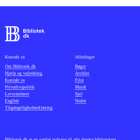
Kontakt os
Afdelinger
Om Bibliotek.dk
Bøger
Hjælp og vejledning
Artikler
Kontakt os
Film
Privatlivspolitik
Musik
Leverandører
Spil
English
Noder
Tilgængelighedserklæring
Bibliotek.dk er en samlet indgang til alle danske bibliotekers