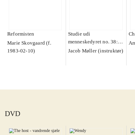
Reformisten
Studie udi
Ch
menneskedyret no. 38:
Marie Skovgaard (f.
Am
Hjertekvaler
1983-02-10)
Jacob Møller (instruktør)
DVD