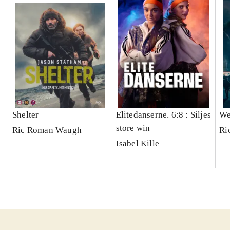
Shelter
Elitedanserne. 6:8 : Siljes
We
store win
Ric Roman Waugh
Ri
Isabel Kille