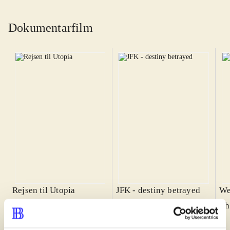
Dokumentarfilm
Rejsen til Utopia
JFK - destiny betrayed
We
Erlend E. Mo
Oliver Stone
Ch