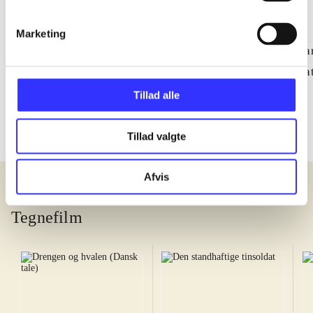
Marketing
Vice
Mit tunesiske eventyr
Fa
Adam McKay
Manele Labidi
Fa
Tillad alle
Tillad valgte
Afvis
Tegnefilm