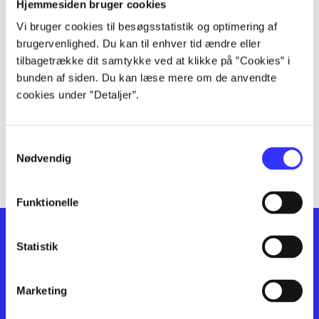
lorem ipsum dolor sit amet ...
Hjemmesiden bruger cookies
lorem ipsum dolor sit amet ...
Vi bruger cookies til besøgsstatistik og optimering af
lorem ipsum dolor sit amet ...
brugervenlighed. Du kan til enhver tid ændre eller
lorem ipsum dolor sit amet ...
tilbagetrække dit samtykke ved at klikke på ”Cookies” i
bunden af siden. Du kan læse mere om de anvendte
lorem ipsum dolor sit amet ...
cookies under ”Detaljer”.
lorem ipsum dolor sit amet ...
lorem ipsum dolor sit amet ...
lorem ipsum dolor sit amet ...
Samtykkevalg
lorem ipsum dolor sit amet ...
Nødvendig
Funktionelle
Statistik
Marketing