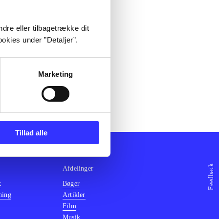
dre eller tilbagetrække dit
okies under ”Detaljer”.
Marketing
Tillad alle
Feedback
Afdelinger
k
Bøger
ning
Artikler
Film
Musik