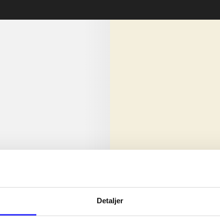
lorem ipsum dolor sit amet ...
Nyhed
olor sit amet ...
Detaljer
olor sit amet ...