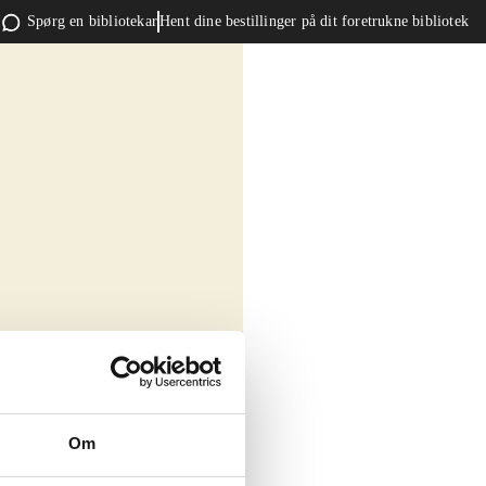
Spørg en bibliotekar
Hent dine bestillinger på dit foretrukne bibliotek
Om