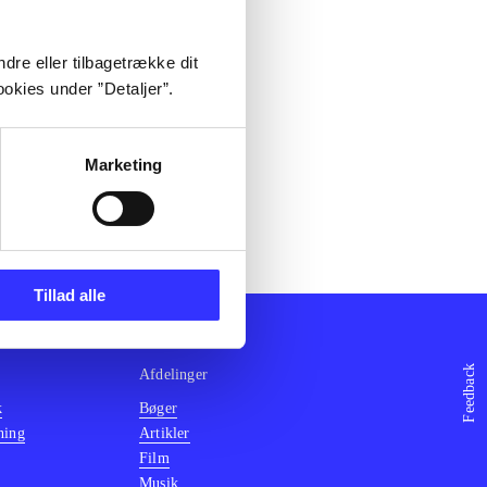
dre eller tilbagetrække dit
okies under ”Detaljer”.
Marketing
Tillad alle
Feedback
Afdelinger
k
Bøger
ning
Artikler
Film
Musik