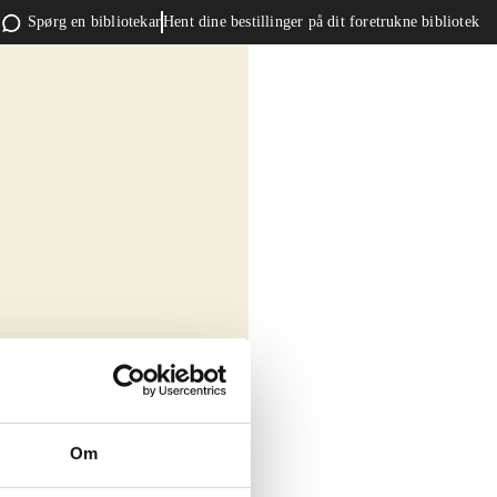
Spørg en bibliotekar
Hent dine bestillinger på dit foretrukne bibliotek
Om