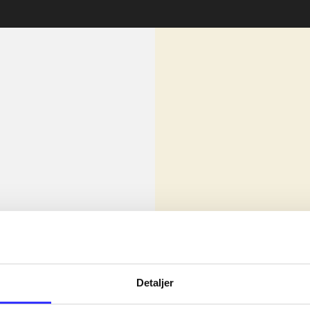
lorem ipsum dolor sit amet ...
Nyhed
olor sit amet ...
Detaljer
olor sit amet ...