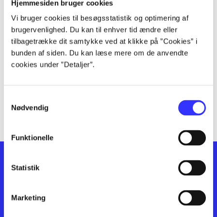
lorem ipsum dolor sit amet ...
Hjemmesiden bruger cookies
lorem ipsum dolor sit amet ...
Vi bruger cookies til besøgsstatistik og optimering af
lorem ipsum dolor sit amet ...
brugervenlighed. Du kan til enhver tid ændre eller
lorem ipsum dolor sit amet ...
tilbagetrække dit samtykke ved at klikke på ”Cookies” i
bunden af siden. Du kan læse mere om de anvendte
lorem ipsum dolor sit amet ...
cookies under ”Detaljer”.
lorem ipsum dolor sit amet ...
lorem ipsum dolor sit amet ...
lorem ipsum dolor sit amet ...
Samtykkevalg
lorem ipsum dolor sit amet ...
Nødvendig
Funktionelle
Statistik
Marketing