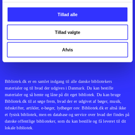
Kontakt os
Afdelinger
Om Bibliotek.dk
Bøger
Tillad alle
Hjælp og vejledning
Artikler
Kontakt os
Film
Privatlivspolitik
Musik
Tillad valgte
Leverandører
Spil
Feedback
English
Noder
Afvis
Tilgængelighedserklæring
Bibliotek.dk er en samlet indgang til alle danske bibliotekers
materialer og til hvad der udgives i Danmark. Du kan bestille
materialer og så hente og låne på dit eget bibliotek. Du kan bruge
Bibliotek.dk til at søge frem, hvad der er udgivet af bøger, musik,
tidsskrifter, artikler, e-bøger, lydbøger osv. Bibliotek.dk er altså ikke
et fysisk bibliotek, men en database og service over hvad der findes på
danske offentlige biblioteker, som du kan bestille og få leveret til dit
lokale bibliotek.