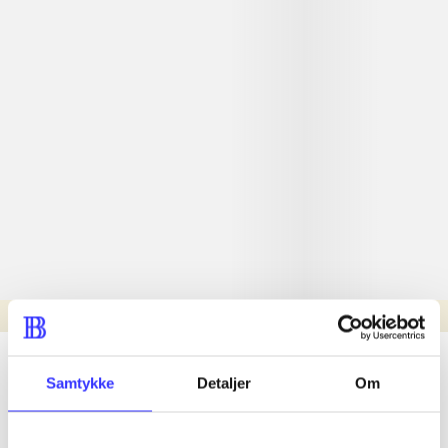
Læsetid: min.
lorem ipsum dolor sit amet ...
Samtykke
Detaljer
Om
Nyhed
lorem ipsum dolor sit amet ...