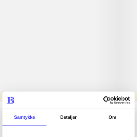
Læsetid: min.
lorem ipsum dolor sit amet ...
Samtykke
Detaljer
Om
Nyhed
lorem ipsum dolor sit amet ...