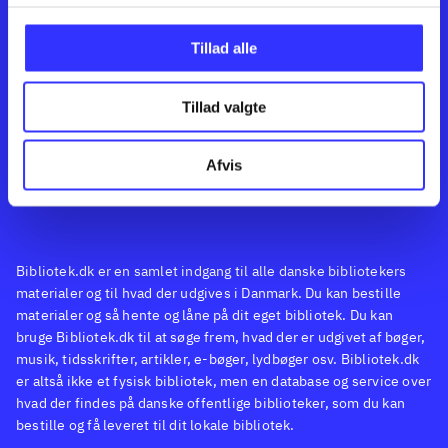
Kontakt os
Afdelinger
Om Bibliotek.dk
Bøger
Tillad alle
Hjælp og vejledning
Artikler
Kontakt os
Film
Privatlivspolitik
Musik
Tillad valgte
Feedback
Leverandører
Spil
English
Noder
Afvis
Tilgængelighedserklæring
Bibliotek.dk er en samlet indgang til alle danske bibliotekers
materialer og til hvad der udgives i Danmark. Du kan bestille
materialer og så hente og låne på dit eget bibliotek. Du kan
bruge Bibliotek.dk til at søge frem, hvad der er udgivet af bøger,
musik, tidsskrifter, artikler, e-bøger, lydbøger osv. Bibliotek.dk
er altså ikke et fysisk bibliotek, men en database og service over
hvad der findes på danske offentlige biblioteker, som du kan
bestille og få leveret til dit lokale bibliotek.