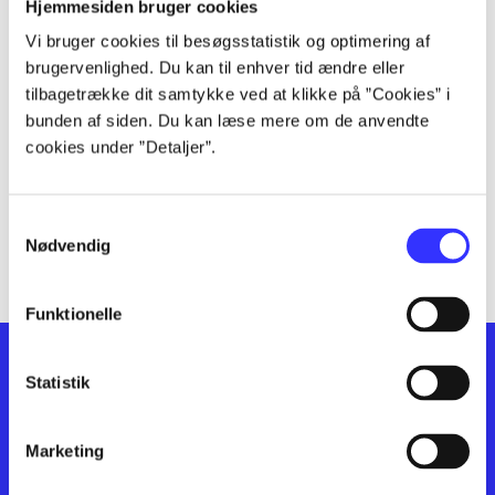
lorem ipsum dolor sit amet ...
Hjemmesiden bruger cookies
lorem ipsum dolor sit amet ...
Vi bruger cookies til besøgsstatistik og optimering af
lorem ipsum dolor sit amet ...
brugervenlighed. Du kan til enhver tid ændre eller
lorem ipsum dolor sit amet ...
tilbagetrække dit samtykke ved at klikke på ”Cookies” i
lorem ipsum dolor sit amet ...
bunden af siden. Du kan læse mere om de anvendte
cookies under ”Detaljer”.
lorem ipsum dolor sit amet ...
lorem ipsum dolor sit amet ...
lorem ipsum dolor sit amet ...
Samtykkevalg
lorem ipsum dolor sit amet ...
Nødvendig
Funktionelle
Statistik
Marketing