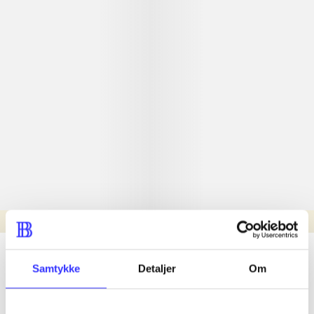
Læsetid: min.
lorem ipsum dolor sit amet ...
Samtykke
Detaljer
Om
Nyhed
lorem ipsum dolor sit amet ...