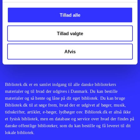
Kontakt os
Afdelinger
Om Bibliotek.dk
Bøger
Tillad alle
Hjælp og vejledning
Artikler
Kontakt os
Film
Privatlivspolitik
Musik
Tillad valgte
Leverandører
Spil
Feedback
English
Noder
Afvis
Tilgængelighedserklæring
Bibliotek.dk er en samlet indgang til alle danske bibliotekers
materialer og til hvad der udgives i Danmark. Du kan bestille
materialer og så hente og låne på dit eget bibliotek. Du kan bruge
Bibliotek.dk til at søge frem, hvad der er udgivet af bøger, musik,
tidsskrifter, artikler, e-bøger, lydbøger osv. Bibliotek.dk er altså ikke
et fysisk bibliotek, men en database og service over hvad der findes på
danske offentlige biblioteker, som du kan bestille og få leveret til dit
lokale bibliotek.