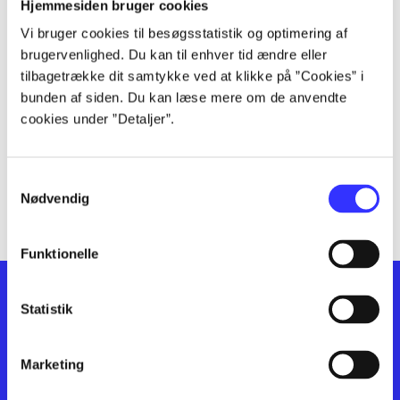
lorem ipsum dolor sit amet ...
Hjemmesiden bruger cookies
lorem ipsum dolor sit amet ...
Vi bruger cookies til besøgsstatistik og optimering af
lorem ipsum dolor sit amet ...
brugervenlighed. Du kan til enhver tid ændre eller
lorem ipsum dolor sit amet ...
tilbagetrække dit samtykke ved at klikke på ”Cookies” i
bunden af siden. Du kan læse mere om de anvendte
lorem ipsum dolor sit amet ...
cookies under ”Detaljer”.
lorem ipsum dolor sit amet ...
lorem ipsum dolor sit amet ...
lorem ipsum dolor sit amet ...
Samtykkevalg
lorem ipsum dolor sit amet ...
Nødvendig
Funktionelle
Statistik
Marketing