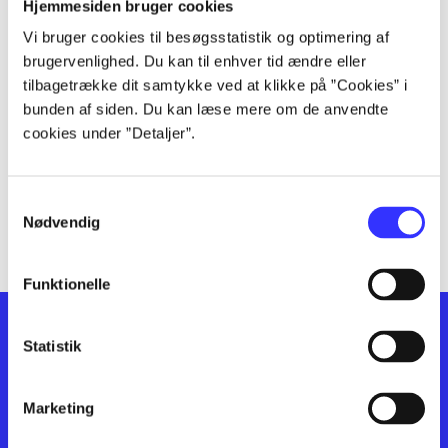
lorem ipsum dolor sit amet ...
Hjemmesiden bruger cookies
lorem ipsum dolor sit amet ...
Vi bruger cookies til besøgsstatistik og optimering af
lorem ipsum dolor sit amet ...
brugervenlighed. Du kan til enhver tid ændre eller
lorem ipsum dolor sit amet ...
tilbagetrække dit samtykke ved at klikke på ”Cookies” i
bunden af siden. Du kan læse mere om de anvendte
lorem ipsum dolor sit amet ...
cookies under ”Detaljer”.
lorem ipsum dolor sit amet ...
lorem ipsum dolor sit amet ...
lorem ipsum dolor sit amet ...
Samtykkevalg
lorem ipsum dolor sit amet ...
Nødvendig
Funktionelle
Statistik
Marketing