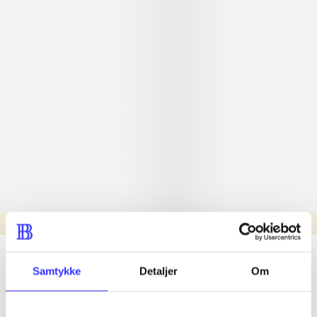
Læsetid: min.
lorem ipsum dolor sit amet ...
Samtykke
Detaljer
Om
Nyhed
lorem ipsum dolor sit amet ...