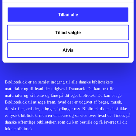
Kontakt os
Afdelinger
Om Bibliotek.dk
Bøger
Tillad alle
Hjælp og vejledning
Artikler
Kontakt os
Film
Privatlivspolitik
Musik
Tillad valgte
Leverandører
Spil
Feedback
English
Noder
Afvis
Tilgængelighedserklæring
Bibliotek.dk er en samlet indgang til alle danske bibliotekers
materialer og til hvad der udgives i Danmark. Du kan bestille
materialer og så hente og låne på dit eget bibliotek. Du kan bruge
Bibliotek.dk til at søge frem, hvad der er udgivet af bøger, musik,
tidsskrifter, artikler, e-bøger, lydbøger osv. Bibliotek.dk er altså ikke
et fysisk bibliotek, men en database og service over hvad der findes på
danske offentlige biblioteker, som du kan bestille og få leveret til dit
lokale bibliotek.