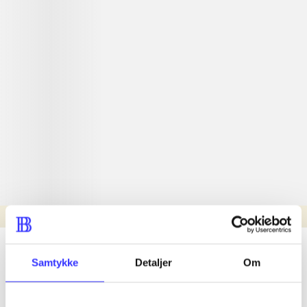
Læsetid: min.
lorem ipsum dolor sit amet ...
Samtykke
Detaljer
Om
Nyhed
lorem ipsum dolor sit amet ...