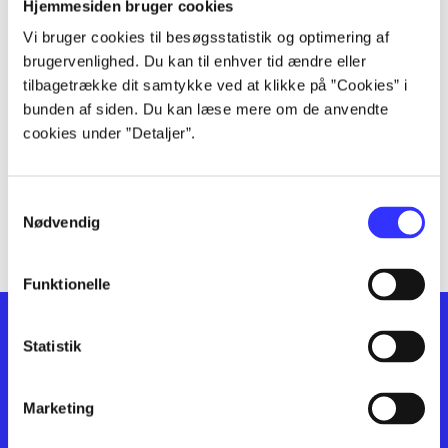
lorem ipsum dolor sit amet ...
Hjemmesiden bruger cookies
lorem ipsum dolor sit amet ...
Vi bruger cookies til besøgsstatistik og optimering af
lorem ipsum dolor sit amet ...
brugervenlighed. Du kan til enhver tid ændre eller
lorem ipsum dolor sit amet ...
tilbagetrække dit samtykke ved at klikke på ”Cookies” i
bunden af siden. Du kan læse mere om de anvendte
lorem ipsum dolor sit amet ...
cookies under ”Detaljer”.
lorem ipsum dolor sit amet ...
lorem ipsum dolor sit amet ...
lorem ipsum dolor sit amet ...
Samtykkevalg
lorem ipsum dolor sit amet ...
Nødvendig
Funktionelle
Statistik
Marketing