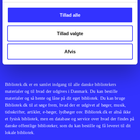
Kontakt os
Afdelinger
Om Bibliotek.dk
Bøger
Tillad alle
Hjælp og vejledning
Artikler
Kontakt os
Film
Privatlivspolitik
Musik
Tillad valgte
Leverandører
Spil
Feedback
English
Noder
Afvis
Tilgængelighedserklæring
Bibliotek.dk er en samlet indgang til alle danske bibliotekers
materialer og til hvad der udgives i Danmark. Du kan bestille
materialer og så hente og låne på dit eget bibliotek. Du kan bruge
Bibliotek.dk til at søge frem, hvad der er udgivet af bøger, musik,
tidsskrifter, artikler, e-bøger, lydbøger osv. Bibliotek.dk er altså ikke
et fysisk bibliotek, men en database og service over hvad der findes på
danske offentlige biblioteker, som du kan bestille og få leveret til dit
lokale bibliotek.