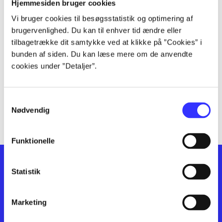
lorem ipsum dolor sit amet ...
Hjemmesiden bruger cookies
lorem ipsum dolor sit amet ...
Vi bruger cookies til besøgsstatistik og optimering af
lorem ipsum dolor sit amet ...
brugervenlighed. Du kan til enhver tid ændre eller
lorem ipsum dolor sit amet ...
tilbagetrække dit samtykke ved at klikke på ”Cookies” i
bunden af siden. Du kan læse mere om de anvendte
lorem ipsum dolor sit amet ...
cookies under ”Detaljer”.
lorem ipsum dolor sit amet ...
lorem ipsum dolor sit amet ...
lorem ipsum dolor sit amet ...
Samtykkevalg
lorem ipsum dolor sit amet ...
Nødvendig
Funktionelle
Statistik
Marketing