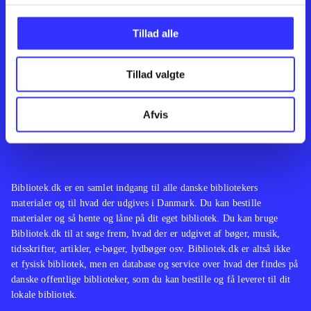
Kontakt os
Afdelinger
Om Bibliotek.dk
Bøger
Tillad alle
Hjælp og vejledning
Artikler
Kontakt os
Film
Privatlivspolitik
Musik
Tillad valgte
Leverandører
Spil
Feedback
English
Noder
Afvis
Tilgængelighedserklæring
Bibliotek.dk er en samlet indgang til alle danske bibliotekers
materialer og til hvad der udgives i Danmark. Du kan bestille
materialer og så hente og låne på dit eget bibliotek. Du kan bruge
Bibliotek.dk til at søge frem, hvad der er udgivet af bøger, musik,
tidsskrifter, artikler, e-bøger, lydbøger osv. Bibliotek.dk er altså ikke
et fysisk bibliotek, men en database og service over hvad der findes på
danske offentlige biblioteker, som du kan bestille og få leveret til dit
lokale bibliotek.