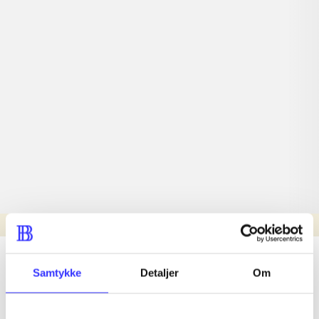
Læsetid: min.
lorem ipsum dolor sit amet ...
Samtykke
Detaljer
Om
Nyhed
lorem ipsum dolor sit amet ...