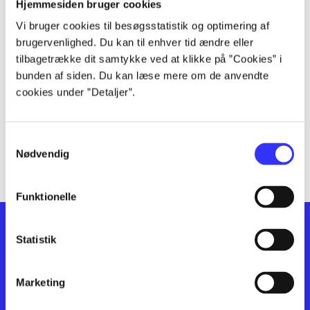
lorem ipsum dolor sit amet ...
Hjemmesiden bruger cookies
lorem ipsum dolor sit amet ...
Vi bruger cookies til besøgsstatistik og optimering af
lorem ipsum dolor sit amet ...
brugervenlighed. Du kan til enhver tid ændre eller
lorem ipsum dolor sit amet ...
tilbagetrække dit samtykke ved at klikke på ”Cookies” i
bunden af siden. Du kan læse mere om de anvendte
lorem ipsum dolor sit amet ...
cookies under ”Detaljer”.
lorem ipsum dolor sit amet ...
lorem ipsum dolor sit amet ...
lorem ipsum dolor sit amet ...
Samtykkevalg
lorem ipsum dolor sit amet ...
Nødvendig
Funktionelle
Statistik
Marketing