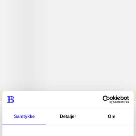
Læsetid: min.
lorem ipsum dolor sit amet ...
Samtykke
Detaljer
Om
Nyhed
lorem ipsum dolor sit amet ...