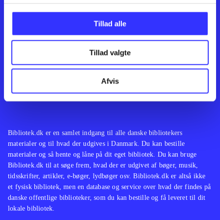
Kontakt os
Afdelinger
Om Bibliotek.dk
Bøger
Tillad alle
Hjælp og vejledning
Artikler
Kontakt os
Film
Privatlivspolitik
Musik
Tillad valgte
Leverandører
Spil
Feedback
English
Noder
Afvis
Tilgængelighedserklæring
Bibliotek.dk er en samlet indgang til alle danske bibliotekers
materialer og til hvad der udgives i Danmark. Du kan bestille
materialer og så hente og låne på dit eget bibliotek. Du kan bruge
Bibliotek.dk til at søge frem, hvad der er udgivet af bøger, musik,
tidsskrifter, artikler, e-bøger, lydbøger osv. Bibliotek.dk er altså ikke
et fysisk bibliotek, men en database og service over hvad der findes på
danske offentlige biblioteker, som du kan bestille og få leveret til dit
lokale bibliotek.