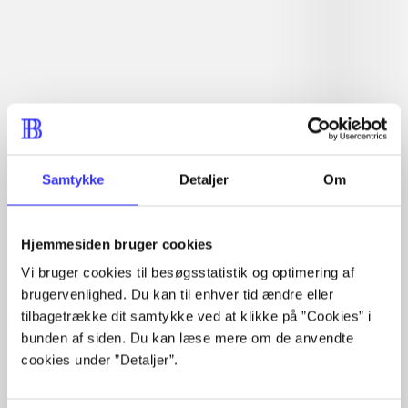
Læsetid: min.
lorem ipsum dolor sit amet ...
Nyhed
lorem ipsum dolor sit amet ...
lorem ipsum dolor sit amet ...
lorem ipsum dolor sit amet ...
lorem ipsum dolor sit amet ...
lorem ipsum dolor sit amet ...
lorem ipsum dolor sit amet ...
Samtykke
Detaljer
Om
lorem ipsum dolor sit amet ...
lorem ipsum dolor sit amet ...
lorem ipsum dolor sit amet ...
Hjemmesiden bruger cookies
lorem ipsum dolor sit amet ...
Vi bruger cookies til besøgsstatistik og optimering af
brugervenlighed. Du kan til enhver tid ændre eller
tilbagetrække dit samtykke ved at klikke på ”Cookies” i
bunden af siden. Du kan læse mere om de anvendte
cookies under ”Detaljer”.