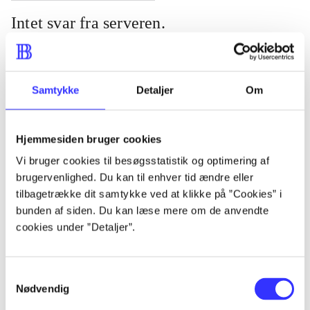
Intet svar fra serveren.
Serveren svarer ikke. Prøv at genindlæse siden eller se om der er
fejlbeskeder på
DBC kundeservice
.
Samtykke
Detaljer
Om
Hjemmesiden bruger cookies
Vi bruger cookies til besøgsstatistik og optimering af
brugervenlighed. Du kan til enhver tid ændre eller
tilbagetrække dit samtykke ved at klikke på ”Cookies” i
bunden af siden. Du kan læse mere om de anvendte
cookies under ”Detaljer”.
Samtykkevalg
Nødvendig