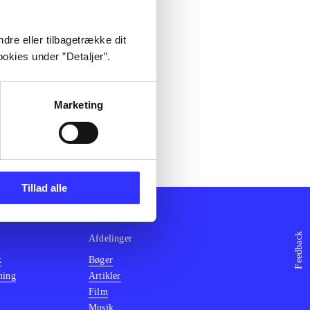
dre eller tilbagetrække dit
okies under ”Detaljer”.
Marketing
Tillad alle
Feedback
Afdelinger
k
Bøger
ning
Artikler
Film
Musik