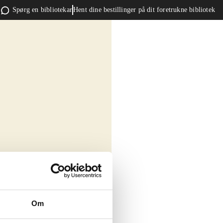
Spørg en bibliotekar
Hent dine bestillinger på dit foretrukne bibliotek
Om