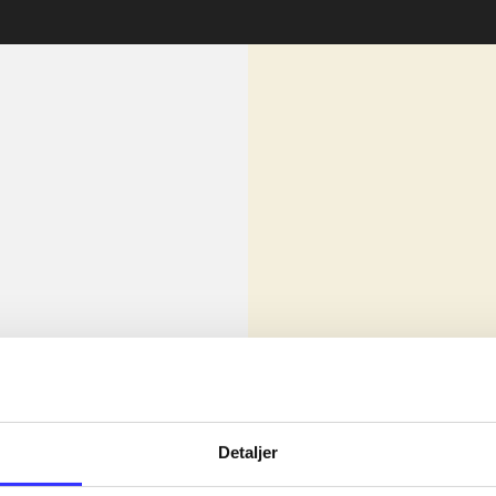
lorem ipsum dolor sit amet ...
Nyhed
olor sit amet ...
Detaljer
olor sit amet ...