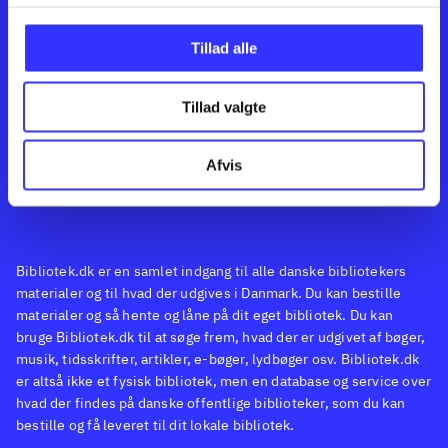
Kontakt os
Afdelinger
Om Bibliotek.dk
Bøger
Tillad alle
Hjælp og vejledning
Artikler
Kontakt os
Film
Privatlivspolitik
Musik
Tillad valgte
Feedback
Leverandører
Spil
English
Noder
Afvis
Tilgængelighedserklæring
Bibliotek.dk er en samlet indgang til alle danske bibliotekers
materialer og til hvad der udgives i Danmark. Du kan bestille
materialer og så hente og låne på dit eget bibliotek. Du kan
bruge Bibliotek.dk til at søge frem, hvad der er udgivet af bøger,
musik, tidsskrifter, artikler, e-bøger, lydbøger osv. Bibliotek.dk
er altså ikke et fysisk bibliotek, men en database og service over
hvad der findes på danske offentlige biblioteker, som du kan
bestille og få leveret til dit lokale bibliotek.