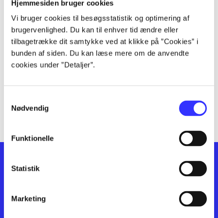
lorem ipsum dolor sit amet ...
Hjemmesiden bruger cookies
lorem ipsum dolor sit amet ...
Vi bruger cookies til besøgsstatistik og optimering af
lorem ipsum dolor sit amet ...
brugervenlighed. Du kan til enhver tid ændre eller
lorem ipsum dolor sit amet ...
tilbagetrække dit samtykke ved at klikke på ”Cookies” i
lorem ipsum dolor sit amet ...
bunden af siden. Du kan læse mere om de anvendte
cookies under ”Detaljer”.
lorem ipsum dolor sit amet ...
lorem ipsum dolor sit amet ...
lorem ipsum dolor sit amet ...
Samtykkevalg
lorem ipsum dolor sit amet ...
Nødvendig
Funktionelle
Statistik
Marketing