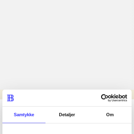
Læsetid: min.
lorem ipsum dolor sit amet ...
Samtykke
Detaljer
Om
Nyhed
lorem ipsum dolor sit amet ...