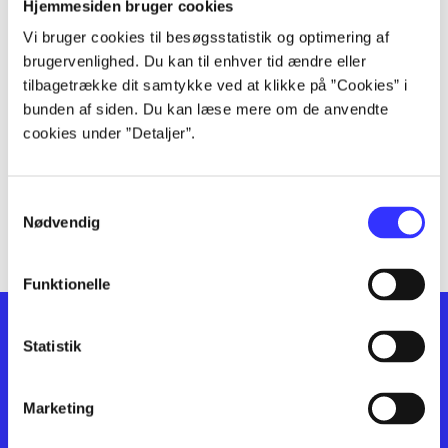
lorem ipsum dolor sit amet ...
Hjemmesiden bruger cookies
lorem ipsum dolor sit amet ...
Vi bruger cookies til besøgsstatistik og optimering af
lorem ipsum dolor sit amet ...
brugervenlighed. Du kan til enhver tid ændre eller
lorem ipsum dolor sit amet ...
tilbagetrække dit samtykke ved at klikke på ”Cookies” i
bunden af siden. Du kan læse mere om de anvendte
lorem ipsum dolor sit amet ...
cookies under ”Detaljer”.
lorem ipsum dolor sit amet ...
lorem ipsum dolor sit amet ...
lorem ipsum dolor sit amet ...
Samtykkevalg
lorem ipsum dolor sit amet ...
Nødvendig
Funktionelle
Statistik
Marketing