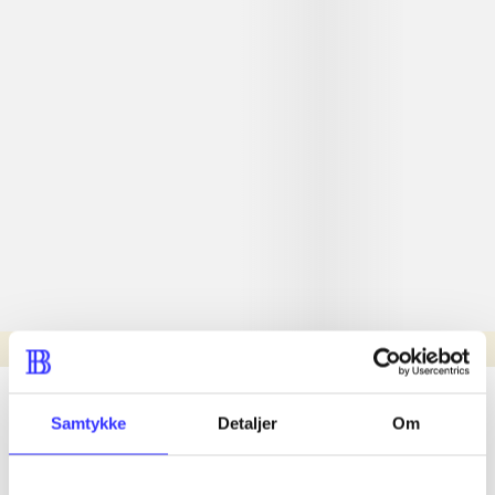
Læsetid: min.
lorem ipsum dolor sit amet ...
Samtykke
Detaljer
Om
Nyhed
lorem ipsum dolor sit amet ...