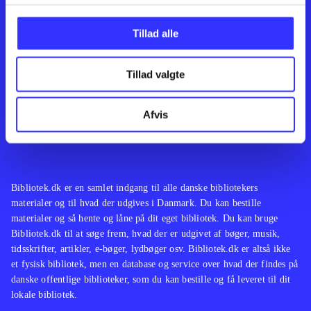
Kontakt os
Afdelinger
Om Bibliotek.dk
Bøger
Tillad alle
Hjælp og vejledning
Artikler
Kontakt os
Film
Privatlivspolitik
Musik
Tillad valgte
Leverandører
Spil
Feedback
English
Noder
Afvis
Tilgængelighedserklæring
Bibliotek.dk er en samlet indgang til alle danske bibliotekers
materialer og til hvad der udgives i Danmark. Du kan bestille
materialer og så hente og låne på dit eget bibliotek. Du kan bruge
Bibliotek.dk til at søge frem, hvad der er udgivet af bøger, musik,
tidsskrifter, artikler, e-bøger, lydbøger osv. Bibliotek.dk er altså ikke
et fysisk bibliotek, men en database og service over hvad der findes på
danske offentlige biblioteker, som du kan bestille og få leveret til dit
lokale bibliotek.