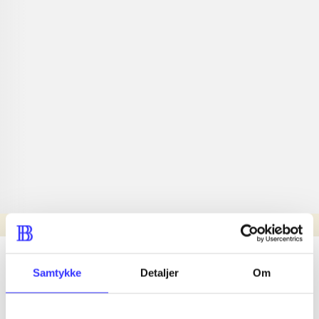
Læsetid: min.
lorem ipsum dolor sit amet ...
Samtykke
Detaljer
Om
Nyhed
lorem ipsum dolor sit amet ...