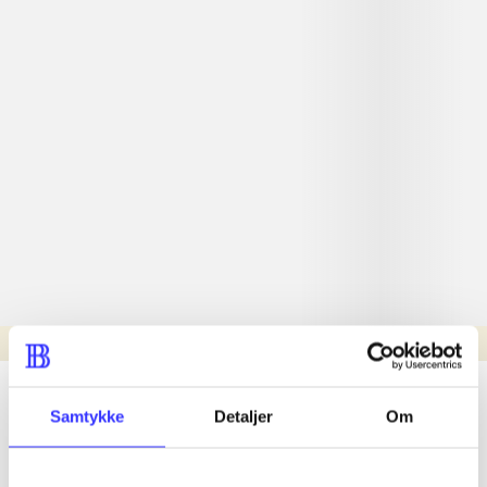
Læsetid: min.
lorem ipsum dolor sit amet ...
Samtykke
Detaljer
Om
Nyhed
lorem ipsum dolor sit amet ...