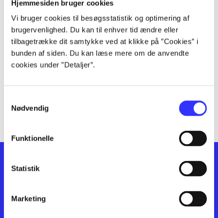
lorem ipsum dolor sit amet ...
Hjemmesiden bruger cookies
lorem ipsum dolor sit amet ...
Vi bruger cookies til besøgsstatistik og optimering af
lorem ipsum dolor sit amet ...
brugervenlighed. Du kan til enhver tid ændre eller
lorem ipsum dolor sit amet ...
tilbagetrække dit samtykke ved at klikke på ”Cookies” i
bunden af siden. Du kan læse mere om de anvendte
lorem ipsum dolor sit amet ...
cookies under ”Detaljer”.
lorem ipsum dolor sit amet ...
lorem ipsum dolor sit amet ...
lorem ipsum dolor sit amet ...
Samtykkevalg
lorem ipsum dolor sit amet ...
Nødvendig
Funktionelle
Statistik
Marketing