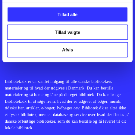
Kontakt os
Afdelinger
Om Bibliotek.dk
Bøger
Tillad alle
Hjælp og vejledning
Artikler
Kontakt os
Film
Privatlivspolitik
Musik
Tillad valgte
Leverandører
Spil
Feedback
English
Noder
Afvis
Tilgængelighedserklæring
Bibliotek.dk er en samlet indgang til alle danske bibliotekers
materialer og til hvad der udgives i Danmark. Du kan bestille
materialer og så hente og låne på dit eget bibliotek. Du kan bruge
Bibliotek.dk til at søge frem, hvad der er udgivet af bøger, musik,
tidsskrifter, artikler, e-bøger, lydbøger osv. Bibliotek.dk er altså ikke
et fysisk bibliotek, men en database og service over hvad der findes på
danske offentlige biblioteker, som du kan bestille og få leveret til dit
lokale bibliotek.