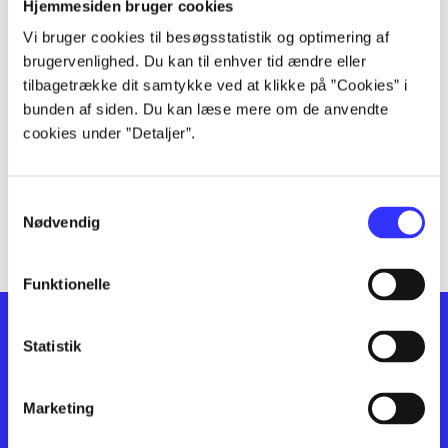
lorem ipsum dolor sit amet ...
Hjemmesiden bruger cookies
lorem ipsum dolor sit amet ...
Vi bruger cookies til besøgsstatistik og optimering af
lorem ipsum dolor sit amet ...
brugervenlighed. Du kan til enhver tid ændre eller
lorem ipsum dolor sit amet ...
tilbagetrække dit samtykke ved at klikke på ”Cookies” i
bunden af siden. Du kan læse mere om de anvendte
lorem ipsum dolor sit amet ...
cookies under ”Detaljer”.
lorem ipsum dolor sit amet ...
lorem ipsum dolor sit amet ...
lorem ipsum dolor sit amet ...
Samtykkevalg
lorem ipsum dolor sit amet ...
Nødvendig
Funktionelle
Statistik
Marketing