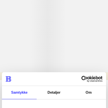
Læsetid: min.
lorem ipsum dolor sit amet ...
Samtykke
Detaljer
Om
Nyhed
lorem ipsum dolor sit amet ...