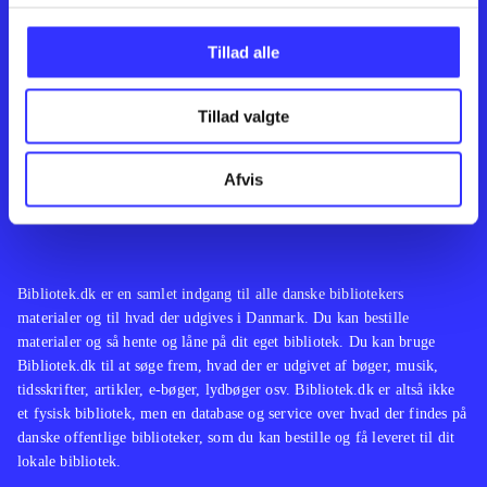
Kontakt os
Afdelinger
Om Bibliotek.dk
Bøger
Tillad alle
Hjælp og vejledning
Artikler
Kontakt os
Film
Privatlivspolitik
Musik
Tillad valgte
Leverandører
Spil
Feedback
English
Noder
Afvis
Tilgængelighedserklæring
Bibliotek.dk er en samlet indgang til alle danske bibliotekers
materialer og til hvad der udgives i Danmark. Du kan bestille
materialer og så hente og låne på dit eget bibliotek. Du kan bruge
Bibliotek.dk til at søge frem, hvad der er udgivet af bøger, musik,
tidsskrifter, artikler, e-bøger, lydbøger osv. Bibliotek.dk er altså ikke
et fysisk bibliotek, men en database og service over hvad der findes på
danske offentlige biblioteker, som du kan bestille og få leveret til dit
lokale bibliotek.