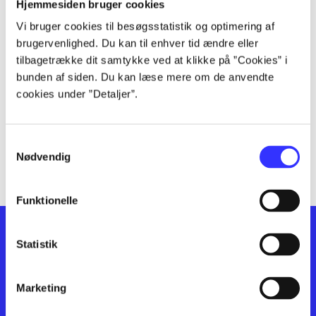
lorem ipsum dolor sit amet ...
Hjemmesiden bruger cookies
lorem ipsum dolor sit amet ...
Vi bruger cookies til besøgsstatistik og optimering af
lorem ipsum dolor sit amet ...
brugervenlighed. Du kan til enhver tid ændre eller
lorem ipsum dolor sit amet ...
tilbagetrække dit samtykke ved at klikke på ”Cookies” i
bunden af siden. Du kan læse mere om de anvendte
lorem ipsum dolor sit amet ...
cookies under ”Detaljer”.
lorem ipsum dolor sit amet ...
lorem ipsum dolor sit amet ...
lorem ipsum dolor sit amet ...
Samtykkevalg
lorem ipsum dolor sit amet ...
Nødvendig
Funktionelle
Statistik
Marketing