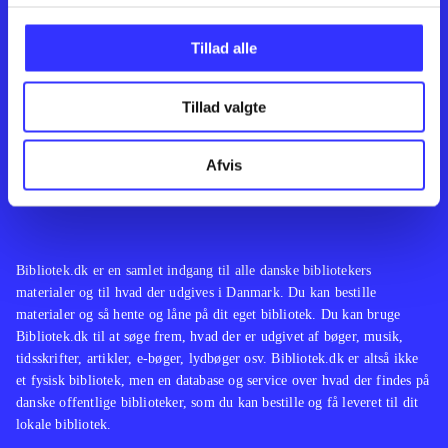
Kontakt os
Afdelinger
Om Bibliotek.dk
Bøger
Tillad alle
Hjælp og vejledning
Artikler
Kontakt os
Film
Privatlivspolitik
Musik
Tillad valgte
Leverandører
Spil
Feedback
English
Noder
Afvis
Tilgængelighedserklæring
Bibliotek.dk er en samlet indgang til alle danske bibliotekers
materialer og til hvad der udgives i Danmark. Du kan bestille
materialer og så hente og låne på dit eget bibliotek. Du kan bruge
Bibliotek.dk til at søge frem, hvad der er udgivet af bøger, musik,
tidsskrifter, artikler, e-bøger, lydbøger osv. Bibliotek.dk er altså ikke
et fysisk bibliotek, men en database og service over hvad der findes på
danske offentlige biblioteker, som du kan bestille og få leveret til dit
lokale bibliotek.