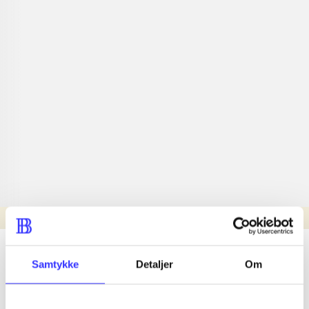
Læsetid: min.
lorem ipsum dolor sit amet ...
Samtykke
Detaljer
Om
Nyhed
lorem ipsum dolor sit amet ...