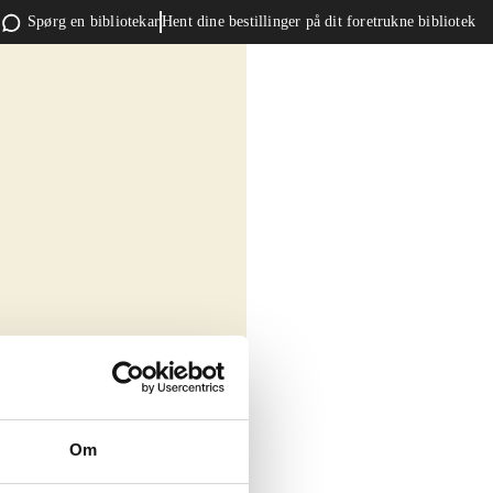
Spørg en bibliotekar
Hent dine bestillinger på dit foretrukne bibliotek
Om