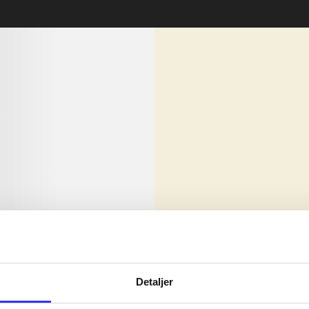
lorem ipsum dolor sit amet ...
Nyhed
olor sit amet ...
Detaljer
olor sit amet ...