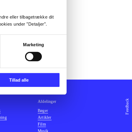
dre eller tilbagetrække dit
okies under ”Detaljer”.
Marketing
Tillad alle
Feedback
Afdelinger
k
Bøger
ning
Artikler
Film
Musik