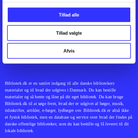
Kontakt os
Afdelinger
Om Bibliotek.dk
Bøger
Tillad alle
Hjælp og vejledning
Artikler
Kontakt os
Film
Privatlivspolitik
Musik
Tillad valgte
Leverandører
Spil
Feedback
English
Noder
Afvis
Tilgængelighedserklæring
Bibliotek.dk er en samlet indgang til alle danske bibliotekers
materialer og til hvad der udgives i Danmark. Du kan bestille
materialer og så hente og låne på dit eget bibliotek. Du kan bruge
Bibliotek.dk til at søge frem, hvad der er udgivet af bøger, musik,
tidsskrifter, artikler, e-bøger, lydbøger osv. Bibliotek.dk er altså ikke
et fysisk bibliotek, men en database og service over hvad der findes på
danske offentlige biblioteker, som du kan bestille og få leveret til dit
lokale bibliotek.