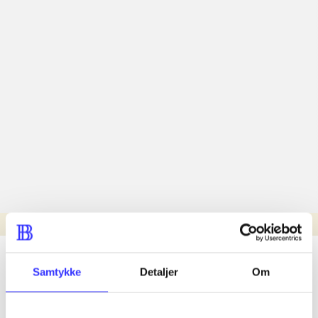
Læsetid: min.
lorem ipsum dolor sit amet ...
Samtykke
Detaljer
Om
Nyhed
lorem ipsum dolor sit amet ...