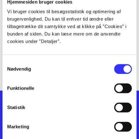
lorem ipsum dolor sit amet ...
Hjemmesiden bruger cookies
lorem ipsum dolor sit amet ...
Vi bruger cookies til besøgsstatistik og optimering af
lorem ipsum dolor sit amet ...
brugervenlighed. Du kan til enhver tid ændre eller
lorem ipsum dolor sit amet ...
tilbagetrække dit samtykke ved at klikke på ”Cookies” i
bunden af siden. Du kan læse mere om de anvendte
lorem ipsum dolor sit amet ...
cookies under ”Detaljer”.
lorem ipsum dolor sit amet ...
lorem ipsum dolor sit amet ...
lorem ipsum dolor sit amet ...
Samtykkevalg
lorem ipsum dolor sit amet ...
Nødvendig
Funktionelle
Statistik
Marketing