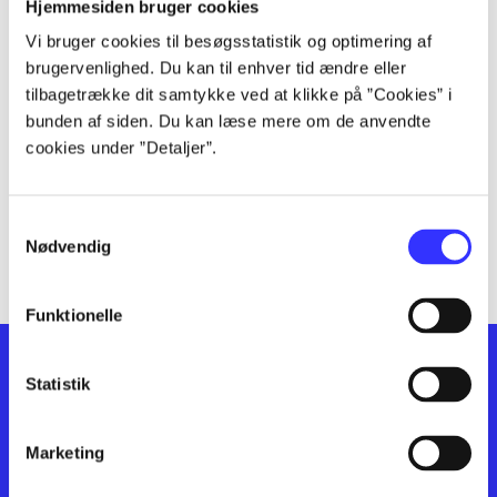
lorem ipsum dolor sit amet ...
Hjemmesiden bruger cookies
lorem ipsum dolor sit amet ...
Vi bruger cookies til besøgsstatistik og optimering af
lorem ipsum dolor sit amet ...
brugervenlighed. Du kan til enhver tid ændre eller
lorem ipsum dolor sit amet ...
tilbagetrække dit samtykke ved at klikke på ”Cookies” i
bunden af siden. Du kan læse mere om de anvendte
lorem ipsum dolor sit amet ...
cookies under ”Detaljer”.
lorem ipsum dolor sit amet ...
lorem ipsum dolor sit amet ...
lorem ipsum dolor sit amet ...
Samtykkevalg
lorem ipsum dolor sit amet ...
Nødvendig
Funktionelle
Statistik
Marketing