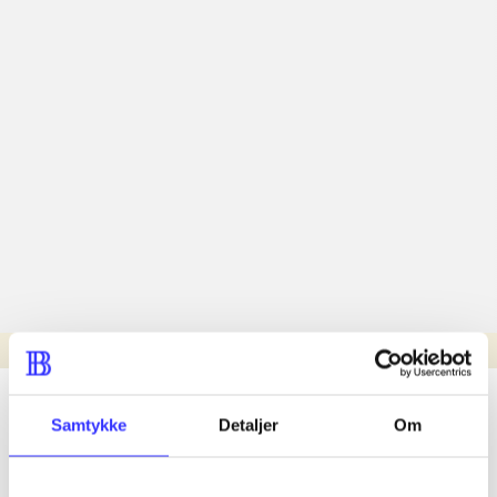
Læsetid: min.
lorem ipsum dolor sit amet ...
Samtykke
Detaljer
Om
Nyhed
lorem ipsum dolor sit amet ...