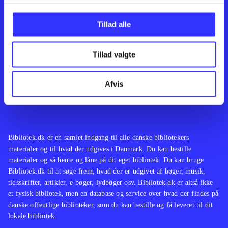
Kontakt os
Afdelinger
Om Bibliotek.dk
Bøger
Tillad alle
Hjælp og vejledning
Artikler
Kontakt os
Film
Privatlivspolitik
Musik
Tillad valgte
Leverandører
Spil
Feedback
English
Noder
Afvis
Tilgængelighedserklæring
Bibliotek.dk er en samlet indgang til alle danske bibliotekers
materialer og til hvad der udgives i Danmark. Du kan bestille
materialer og så hente og låne på dit eget bibliotek. Du kan bruge
Bibliotek.dk til at søge frem, hvad der er udgivet af bøger, musik,
tidsskrifter, artikler, e-bøger, lydbøger osv. Bibliotek.dk er altså ikke
et fysisk bibliotek, men en database og service over hvad der findes på
danske offentlige biblioteker, som du kan bestille og få leveret til dit
lokale bibliotek.