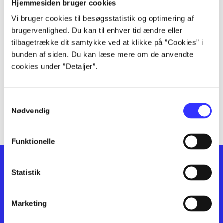
lorem ipsum dolor sit amet ...
Hjemmesiden bruger cookies
lorem ipsum dolor sit amet ...
Vi bruger cookies til besøgsstatistik og optimering af
lorem ipsum dolor sit amet ...
brugervenlighed. Du kan til enhver tid ændre eller
lorem ipsum dolor sit amet ...
tilbagetrække dit samtykke ved at klikke på ”Cookies” i
bunden af siden. Du kan læse mere om de anvendte
lorem ipsum dolor sit amet ...
cookies under ”Detaljer”.
lorem ipsum dolor sit amet ...
lorem ipsum dolor sit amet ...
lorem ipsum dolor sit amet ...
Samtykkevalg
lorem ipsum dolor sit amet ...
Nødvendig
Funktionelle
Statistik
Marketing