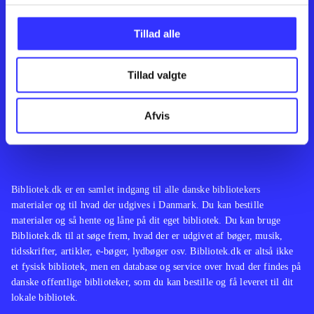
Kontakt os
Afdelinger
Om Bibliotek.dk
Bøger
Tillad alle
Hjælp og vejledning
Artikler
Kontakt os
Film
Privatlivspolitik
Musik
Tillad valgte
Leverandører
Spil
Feedback
English
Noder
Afvis
Tilgængelighedserklæring
Bibliotek.dk er en samlet indgang til alle danske bibliotekers
materialer og til hvad der udgives i Danmark. Du kan bestille
materialer og så hente og låne på dit eget bibliotek. Du kan bruge
Bibliotek.dk til at søge frem, hvad der er udgivet af bøger, musik,
tidsskrifter, artikler, e-bøger, lydbøger osv. Bibliotek.dk er altså ikke
et fysisk bibliotek, men en database og service over hvad der findes på
danske offentlige biblioteker, som du kan bestille og få leveret til dit
lokale bibliotek.