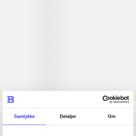
Læsetid: min.
lorem ipsum dolor sit amet ...
Samtykke
Detaljer
Om
Nyhed
lorem ipsum dolor sit amet ...