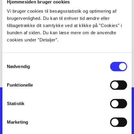
lorem ipsum dolor sit amet ...
Hjemmesiden bruger cookies
lorem ipsum dolor sit amet ...
Vi bruger cookies til besøgsstatistik og optimering af
lorem ipsum dolor sit amet ...
brugervenlighed. Du kan til enhver tid ændre eller
lorem ipsum dolor sit amet ...
tilbagetrække dit samtykke ved at klikke på ”Cookies” i
bunden af siden. Du kan læse mere om de anvendte
lorem ipsum dolor sit amet ...
cookies under ”Detaljer”.
lorem ipsum dolor sit amet ...
lorem ipsum dolor sit amet ...
lorem ipsum dolor sit amet ...
Samtykkevalg
lorem ipsum dolor sit amet ...
Nødvendig
Funktionelle
Statistik
Marketing