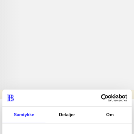
Læsetid: min.
lorem ipsum dolor sit amet ...
Samtykke
Detaljer
Om
Nyhed
lorem ipsum dolor sit amet ...