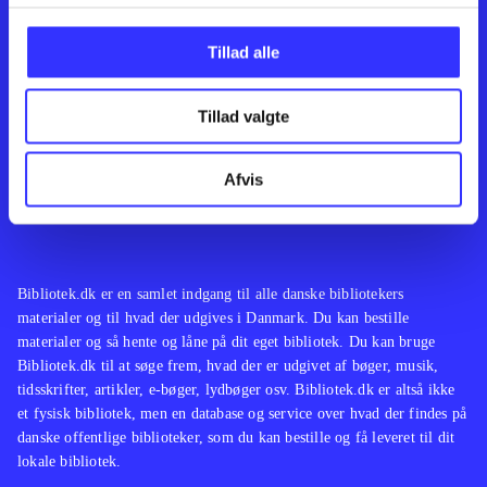
Kontakt os
Afdelinger
Om Bibliotek.dk
Bøger
Tillad alle
Hjælp og vejledning
Artikler
Kontakt os
Film
Privatlivspolitik
Musik
Tillad valgte
Leverandører
Spil
Feedback
English
Noder
Afvis
Tilgængelighedserklæring
Bibliotek.dk er en samlet indgang til alle danske bibliotekers
materialer og til hvad der udgives i Danmark. Du kan bestille
materialer og så hente og låne på dit eget bibliotek. Du kan bruge
Bibliotek.dk til at søge frem, hvad der er udgivet af bøger, musik,
tidsskrifter, artikler, e-bøger, lydbøger osv. Bibliotek.dk er altså ikke
et fysisk bibliotek, men en database og service over hvad der findes på
danske offentlige biblioteker, som du kan bestille og få leveret til dit
lokale bibliotek.