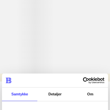
Læsetid: min.
lorem ipsum dolor sit amet ...
Samtykke
Detaljer
Om
Nyhed
lorem ipsum dolor sit amet ...