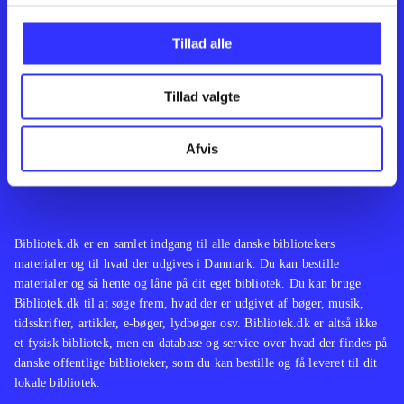
Kontakt os
Afdelinger
Om Bibliotek.dk
Bøger
Tillad alle
Hjælp og vejledning
Artikler
Kontakt os
Film
Privatlivspolitik
Musik
Tillad valgte
Leverandører
Spil
Feedback
English
Noder
Afvis
Tilgængelighedserklæring
Bibliotek.dk er en samlet indgang til alle danske bibliotekers
materialer og til hvad der udgives i Danmark. Du kan bestille
materialer og så hente og låne på dit eget bibliotek. Du kan bruge
Bibliotek.dk til at søge frem, hvad der er udgivet af bøger, musik,
tidsskrifter, artikler, e-bøger, lydbøger osv. Bibliotek.dk er altså ikke
et fysisk bibliotek, men en database og service over hvad der findes på
danske offentlige biblioteker, som du kan bestille og få leveret til dit
lokale bibliotek.