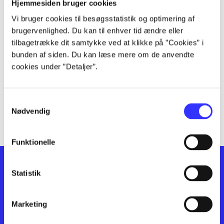
lorem ipsum dolor sit amet ...
Hjemmesiden bruger cookies
lorem ipsum dolor sit amet ...
Vi bruger cookies til besøgsstatistik og optimering af
lorem ipsum dolor sit amet ...
brugervenlighed. Du kan til enhver tid ændre eller
lorem ipsum dolor sit amet ...
tilbagetrække dit samtykke ved at klikke på ”Cookies” i
bunden af siden. Du kan læse mere om de anvendte
lorem ipsum dolor sit amet ...
cookies under ”Detaljer”.
lorem ipsum dolor sit amet ...
lorem ipsum dolor sit amet ...
lorem ipsum dolor sit amet ...
Samtykkevalg
lorem ipsum dolor sit amet ...
Nødvendig
Funktionelle
Statistik
Marketing