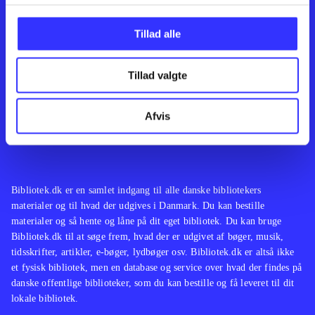
Kontakt os
Afdelinger
Om Bibliotek.dk
Bøger
Tillad alle
Hjælp og vejledning
Artikler
Kontakt os
Film
Privatlivspolitik
Musik
Tillad valgte
Leverandører
Spil
Feedback
English
Noder
Afvis
Tilgængelighedserklæring
Bibliotek.dk er en samlet indgang til alle danske bibliotekers
materialer og til hvad der udgives i Danmark. Du kan bestille
materialer og så hente og låne på dit eget bibliotek. Du kan bruge
Bibliotek.dk til at søge frem, hvad der er udgivet af bøger, musik,
tidsskrifter, artikler, e-bøger, lydbøger osv. Bibliotek.dk er altså ikke
et fysisk bibliotek, men en database og service over hvad der findes på
danske offentlige biblioteker, som du kan bestille og få leveret til dit
lokale bibliotek.