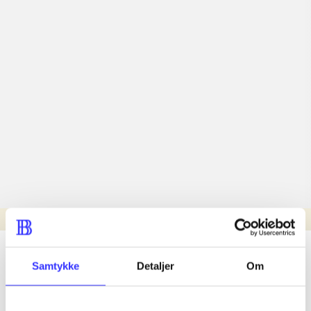
Læsetid: min.
lorem ipsum dolor sit amet ...
Samtykke
Detaljer
Om
Nyhed
lorem ipsum dolor sit amet ...