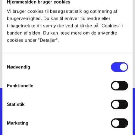
lorem ipsum dolor sit amet ...
Hjemmesiden bruger cookies
lorem ipsum dolor sit amet ...
Vi bruger cookies til besøgsstatistik og optimering af
lorem ipsum dolor sit amet ...
brugervenlighed. Du kan til enhver tid ændre eller
lorem ipsum dolor sit amet ...
tilbagetrække dit samtykke ved at klikke på ”Cookies” i
bunden af siden. Du kan læse mere om de anvendte
lorem ipsum dolor sit amet ...
cookies under ”Detaljer”.
lorem ipsum dolor sit amet ...
lorem ipsum dolor sit amet ...
lorem ipsum dolor sit amet ...
Samtykkevalg
lorem ipsum dolor sit amet ...
Nødvendig
Funktionelle
Statistik
Marketing