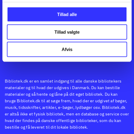
Kontakt os
Afdelinger
Om Bibliotek.dk
Bøger
Tillad alle
Hjælp og vejledning
Artikler
Kontakt os
Film
Privatlivspolitik
Musik
Tillad valgte
Feedback
Leverandører
Spil
English
Noder
Afvis
Tilgængelighedserklæring
Bibliotek.dk er en samlet indgang til alle danske bibliotekers
materialer og til hvad der udgives i Danmark. Du kan bestille
materialer og så hente og låne på dit eget bibliotek. Du kan
bruge Bibliotek.dk til at søge frem, hvad der er udgivet af bøger,
musik, tidsskrifter, artikler, e-bøger, lydbøger osv. Bibliotek.dk
er altså ikke et fysisk bibliotek, men en database og service over
hvad der findes på danske offentlige biblioteker, som du kan
bestille og få leveret til dit lokale bibliotek.