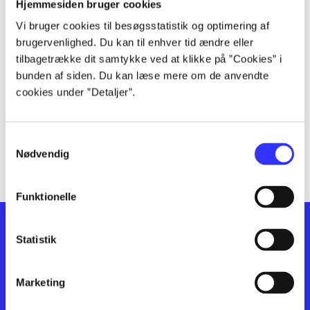
lorem ipsum dolor sit amet ...
Hjemmesiden bruger cookies
lorem ipsum dolor sit amet ...
Vi bruger cookies til besøgsstatistik og optimering af
lorem ipsum dolor sit amet ...
brugervenlighed. Du kan til enhver tid ændre eller
lorem ipsum dolor sit amet ...
tilbagetrække dit samtykke ved at klikke på ”Cookies” i
lorem ipsum dolor sit amet ...
bunden af siden. Du kan læse mere om de anvendte
cookies under ”Detaljer”.
lorem ipsum dolor sit amet ...
lorem ipsum dolor sit amet ...
lorem ipsum dolor sit amet ...
Samtykkevalg
lorem ipsum dolor sit amet ...
Nødvendig
Funktionelle
Statistik
Marketing