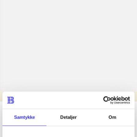
Læsetid: min.
lorem ipsum dolor sit amet ...
Samtykke
Detaljer
Om
Nyhed
lorem ipsum dolor sit amet ...