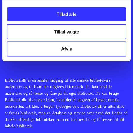
Kontakt os
Afdelinger
Om Bibliotek.dk
Bøger
Tillad alle
Hjælp og vejledning
Artikler
Kontakt os
Film
Privatlivspolitik
Musik
Tillad valgte
Leverandører
Spil
Feedback
English
Noder
Afvis
Tilgængelighedserklæring
Bibliotek.dk er en samlet indgang til alle danske bibliotekers
materialer og til hvad der udgives i Danmark. Du kan bestille
materialer og så hente og låne på dit eget bibliotek. Du kan bruge
Bibliotek.dk til at søge frem, hvad der er udgivet af bøger, musik,
tidsskrifter, artikler, e-bøger, lydbøger osv. Bibliotek.dk er altså ikke
et fysisk bibliotek, men en database og service over hvad der findes på
danske offentlige biblioteker, som du kan bestille og få leveret til dit
lokale bibliotek.