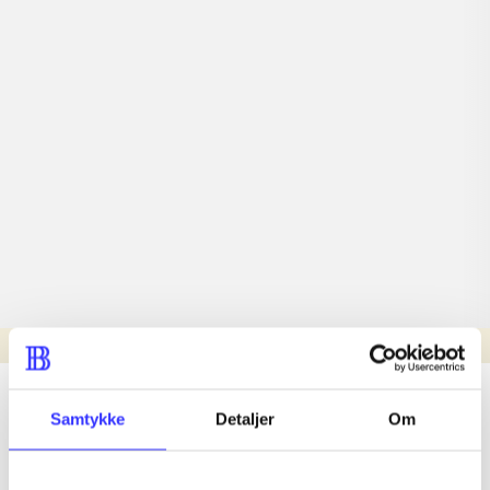
Læsetid: min.
lorem ipsum dolor sit amet ...
Samtykke
Detaljer
Om
Nyhed
lorem ipsum dolor sit amet ...