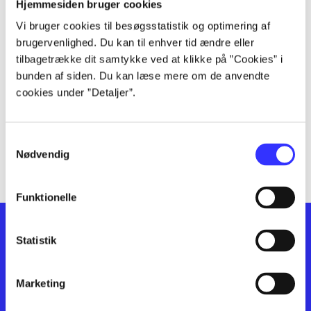
lorem ipsum dolor sit amet ...
Hjemmesiden bruger cookies
lorem ipsum dolor sit amet ...
Vi bruger cookies til besøgsstatistik og optimering af
lorem ipsum dolor sit amet ...
brugervenlighed. Du kan til enhver tid ændre eller
lorem ipsum dolor sit amet ...
tilbagetrække dit samtykke ved at klikke på ”Cookies” i
bunden af siden. Du kan læse mere om de anvendte
lorem ipsum dolor sit amet ...
cookies under ”Detaljer”.
lorem ipsum dolor sit amet ...
lorem ipsum dolor sit amet ...
lorem ipsum dolor sit amet ...
Samtykkevalg
lorem ipsum dolor sit amet ...
Nødvendig
Funktionelle
Statistik
Marketing