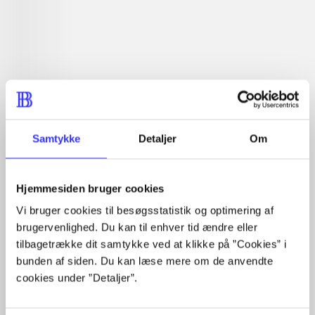
Læsetid: min.
lorem ipsum dolor sit amet ...
Nyhed
lorem ipsum dolor sit amet ...
lorem ipsum dolor sit amet ...
lorem ipsum dolor sit amet ...
lorem ipsum dolor sit amet ...
lorem ipsum dolor sit amet ...
lorem ipsum dolor sit amet ...
Samtykke
Detaljer
Om
lorem ipsum dolor sit amet ...
lorem ipsum dolor sit amet ...
lorem ipsum dolor sit amet ...
Hjemmesiden bruger cookies
lorem ipsum dolor sit amet ...
Vi bruger cookies til besøgsstatistik og optimering af
brugervenlighed. Du kan til enhver tid ændre eller
tilbagetrække dit samtykke ved at klikke på ”Cookies” i
bunden af siden. Du kan læse mere om de anvendte
cookies under ”Detaljer”.