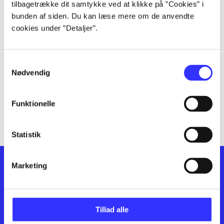
lorem ipsum dolor sit amet ...
tilbagetrække dit samtykke ved at klikke på ”Cookies” i
lorem ipsum dolor sit amet ...
bunden af siden. Du kan læse mere om de anvendte
cookies under ”Detaljer”.
lorem ipsum dolor sit amet ...
lorem ipsum dolor sit amet ...
lorem ipsum dolor sit amet ...
Samtykkevalg
lorem ipsum dolor sit amet ...
Nødvendig
lorem ipsum dolor sit amet ...
lorem ipsum dolor sit amet ...
Funktionelle
lorem ipsum dolor sit amet ...
Statistik
Marketing
Tillad alle