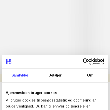
Samtykke
Detaljer
Om
min read
lorem ipsum dolor sit amet ...
Hjemmesiden bruger cookies
Nyhed
Vi bruger cookies til besøgsstatistik og optimering af
lorem ipsum dolor sit amet ...
brugervenlighed. Du kan til enhver tid ændre eller