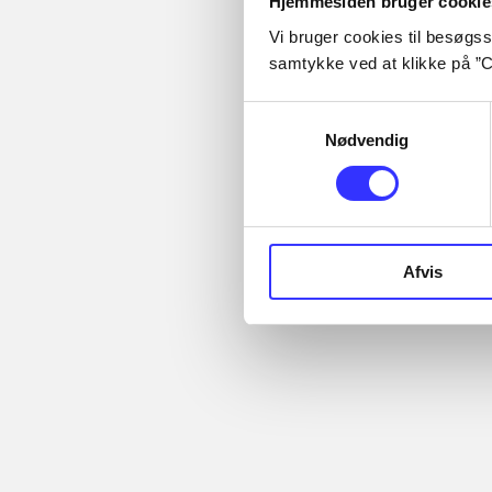
Hjemmesiden bruger cookie
What is bibliote
Vi bruger cookies til besøgsst
Administer cooki
samtykke ved at klikke på ”C
Samtykkevalg
Nødvendig
Afvis