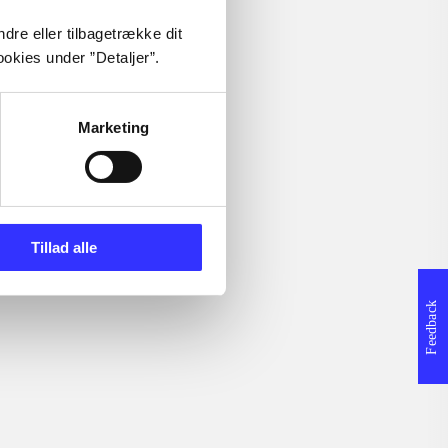
Branches
dre eller tilbagetrække dit
.dk
Books
okies under ”Detaljer”.
Articles
Film
Music
Marketing
Games
Sheet music
atement
Tillad alle
Feedback