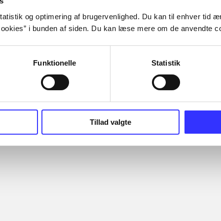
s
k.dk?
Contact us
atistik og optimering af brugervenlighed. Du kan til enhver tid æn
e settings
About bibliotek
ookies” i bunden af siden. Du kan læse mere om de anvendte co
Help and guides
Contact us
Privacy
Funktionelle
Statistik
Suppliers
Dansk
Accessibility st
Tillad valgte