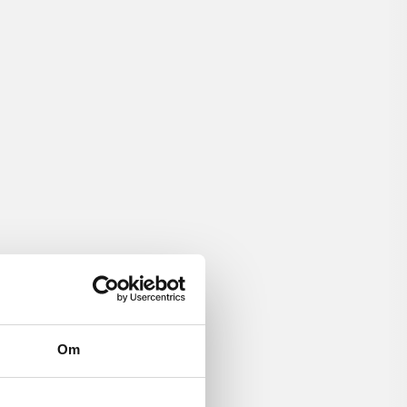
Ask a librarian
Pick up your orders at your preferred library
Om