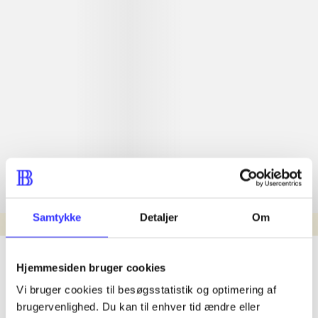
Samtykke
Detaljer
Om
min read
lorem ipsum dolor sit amet ...
Hjemmesiden bruger cookies
Nyhed
Vi bruger cookies til besøgsstatistik og optimering af
lorem ipsum dolor sit amet ...
brugervenlighed. Du kan til enhver tid ændre eller