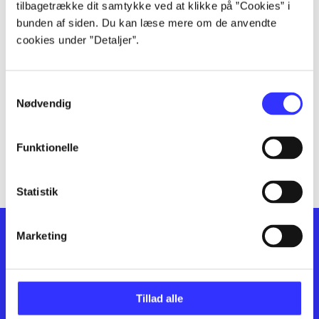
lorem ipsum dolor sit amet ...
tilbagetrække dit samtykke ved at klikke på ”Cookies” i
lorem ipsum dolor sit amet ...
bunden af siden. Du kan læse mere om de anvendte
cookies under ”Detaljer”.
lorem ipsum dolor sit amet ...
lorem ipsum dolor sit amet ...
lorem ipsum dolor sit amet ...
Samtykkevalg
lorem ipsum dolor sit amet ...
Nødvendig
lorem ipsum dolor sit amet ...
lorem ipsum dolor sit amet ...
Funktionelle
lorem ipsum dolor sit amet ...
Statistik
Marketing
Tillad alle