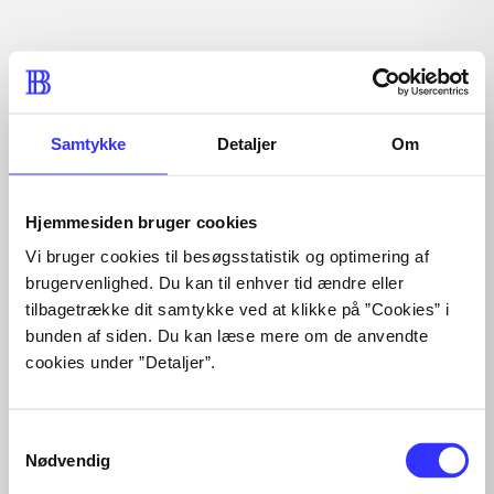
min read
lorem ipsum dolor sit amet ...
Nyhed
lorem ipsum dolor sit amet ...
lorem ipsum dolor sit amet ...
lorem ipsum dolor sit amet ...
Samtykke
Detaljer
Om
lorem ipsum dolor sit amet ...
lorem ipsum dolor sit amet ...
lorem ipsum dolor sit amet ...
Hjemmesiden bruger cookies
lorem ipsum dolor sit amet ...
Vi bruger cookies til besøgsstatistik og optimering af
lorem ipsum dolor sit amet ...
brugervenlighed. Du kan til enhver tid ændre eller
lorem ipsum dolor sit amet ...
tilbagetrække dit samtykke ved at klikke på ”Cookies” i
lorem ipsum dolor sit amet ...
bunden af siden. Du kan læse mere om de anvendte
cookies under ”Detaljer”.
Samtykkevalg
Nødvendig