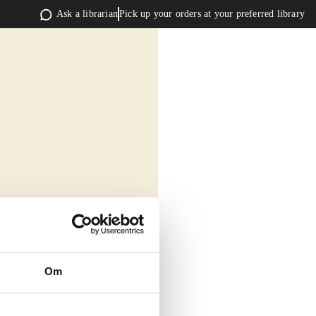
Ask a librarian
Pick up your orders at your preferred library
Om