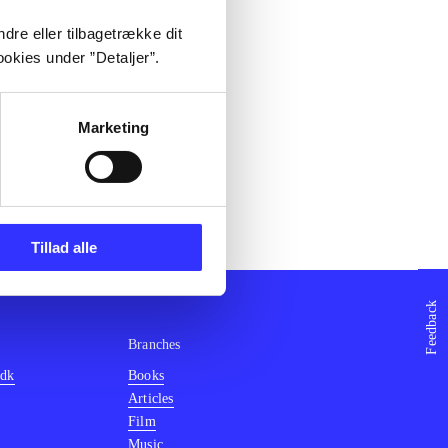
dre eller tilbagetrække dit
okies under ”Detaljer”.
Marketing
Tillad alle
Feedback
Branches
.dk
Books
Articles
Film
Music