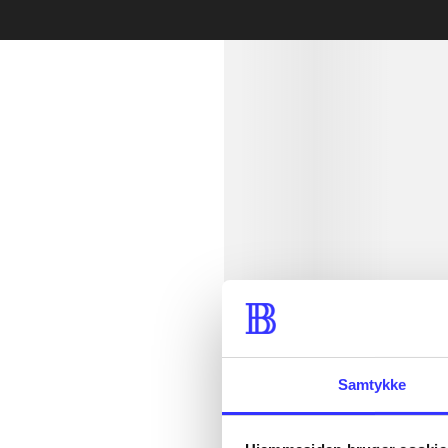
min read
Samtykke
lorem ipsum d
lorem ipsum d