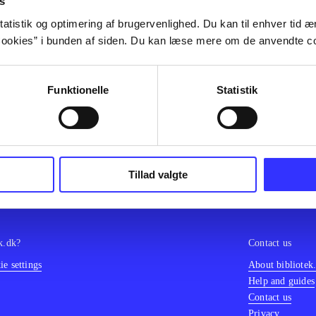
s
olor sit amet ...
atistik og optimering af brugervenlighed. Du kan til enhver tid æn
olor sit amet ...
ookies” i bunden af siden. Du kan læse mere om de anvendte co
olor sit amet ...
olor sit amet ...
olor sit amet ...
Funktionelle
Statistik
olor sit amet ...
olor sit amet ...
olor sit amet ...
Tillad valgte
k.dk?
Contact us
e settings
About bibliotek
Help and guides
Contact us
Privacy