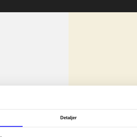
lorem ipsum dolor sit amet ...
Nyhed
Detaljer
olor sit amet ...
olor sit amet ...