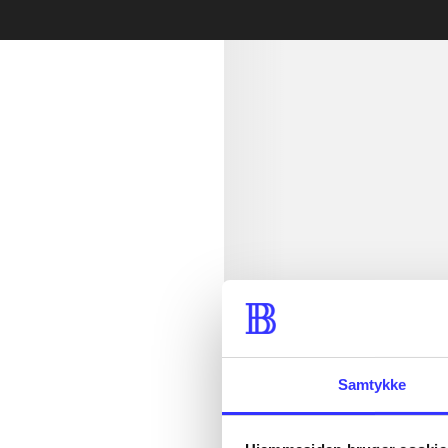
min read
Samtykke
lorem ipsum d
lorem ipsum d