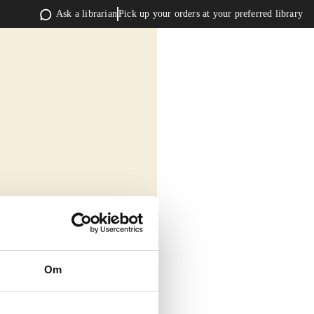
Ask a librarian
Pick up your orders at your preferred library
Om