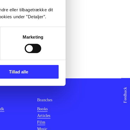
dre eller tilbagetrække dit
okies under ”Detaljer”.
Marketing
Tillad alle
Feedback
Branches
.dk
Books
Articles
Film
Music