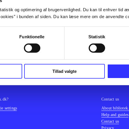
s
olor sit amet ...
atistik og optimering af brugervenlighed. Du kan til enhver tid æn
olor sit amet ...
ookies” i bunden af siden. Du kan læse mere om de anvendte co
olor sit amet ...
olor sit amet ...
olor sit amet ...
Funktionelle
Statistik
olor sit amet ...
olor sit amet ...
olor sit amet ...
Tillad valgte
k.dk?
Contact us
e settings
About bibliotek
Help and guides
Contact us
Privacy