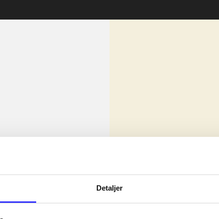
lorem ipsum dolor sit amet ...
Nyhed
Detaljer
olor sit amet ...
olor sit amet ...