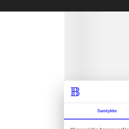
min read
Samtykke
lorem ipsum d
lorem ipsum d