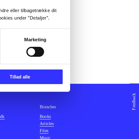
dre eller tilbagetrække dit
okies under ”Detaljer”.
Marketing
Tillad alle
Feedback
Branches
.dk
Books
Articles
Film
Music