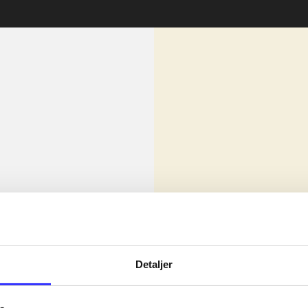
lorem ipsum dolor sit amet ...
Nyhed
Detaljer
olor sit amet ...
olor sit amet ...