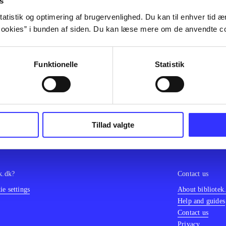
s
olor sit amet ...
atistik og optimering af brugervenlighed. Du kan til enhver tid æn
olor sit amet ...
ookies” i bunden af siden. Du kan læse mere om de anvendte co
olor sit amet ...
olor sit amet ...
olor sit amet ...
Funktionelle
Statistik
olor sit amet ...
olor sit amet ...
olor sit amet ...
Tillad valgte
k.dk?
Contact us
e settings
About bibliotek
Help and guides
Contact us
Privacy