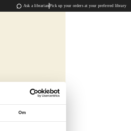
Ask a librarian
Pick up your orders at your preferred library
Om