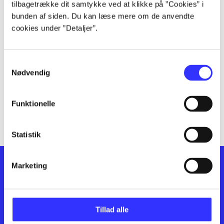
lorem ipsum dolor sit amet ...
tilbagetrække dit samtykke ved at klikke på ”Cookies” i
lorem ipsum dolor sit amet ...
bunden af siden. Du kan læse mere om de anvendte
cookies under ”Detaljer”.
lorem ipsum dolor sit amet ...
lorem ipsum dolor sit amet ...
lorem ipsum dolor sit amet ...
Samtykkevalg
lorem ipsum dolor sit amet ...
Nødvendig
lorem ipsum dolor sit amet ...
lorem ipsum dolor sit amet ...
Funktionelle
lorem ipsum dolor sit amet ...
Statistik
Marketing
Tillad alle