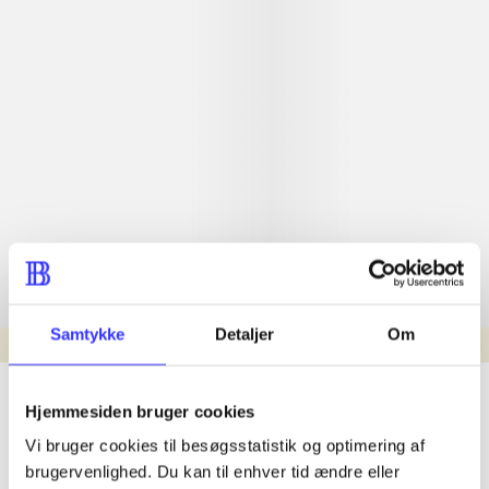
Samtykke
Detaljer
Om
min read
lorem ipsum dolor sit amet ...
Hjemmesiden bruger cookies
Nyhed
Vi bruger cookies til besøgsstatistik og optimering af
lorem ipsum dolor sit amet ...
brugervenlighed. Du kan til enhver tid ændre eller