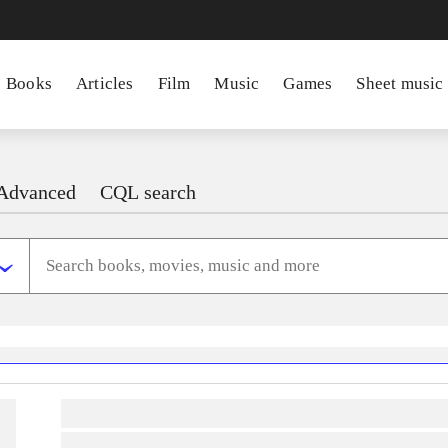
Books
Articles
Film
Music
Games
Sheet music
Advanced
CQL search
heste
børnebøger
ridning
hestesygdomme
vokal
sygdomme
hestesport
træning
sko
lorem ipsum dolor sit amet ...
lorem ipsum dolor sit amet ...