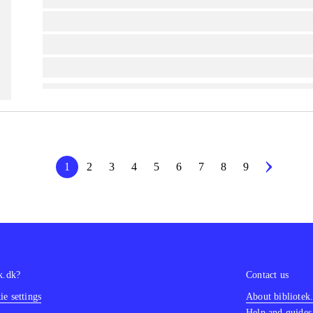
lorem ipsum dolor sit amet ...
lorem ipsum dolor sit amet ...
lorem ipsum dolor sit amet ...
1
2
3
4
5
6
7
8
9
k.dk?
Contact us
e settings
About bibliotek
Help and guides