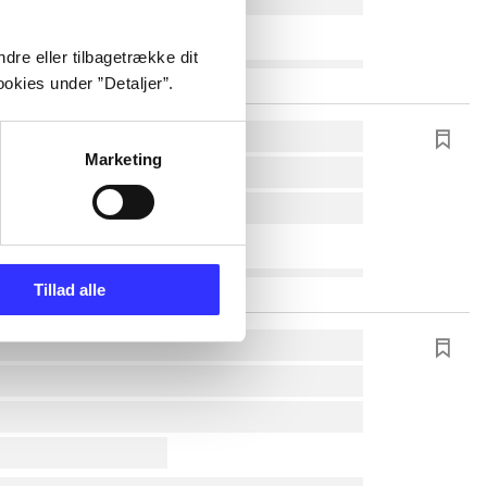
dre eller tilbagetrække dit
okies under ”Detaljer”.
Marketing
Tillad alle