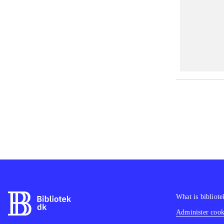
What is bibliote
Administer cooki