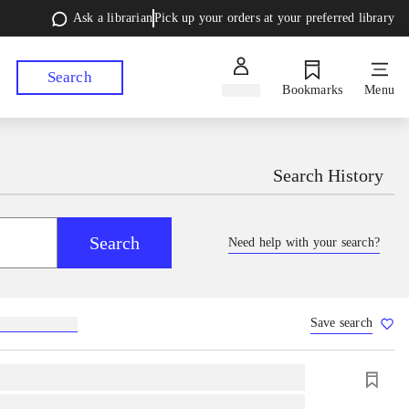
Ask a librarian
Pick up your orders at your preferred library
Search
Sign in
Bookmarks
Menu
Search History
Search
Need help with your search?
Save search
lebøger
hesteavl